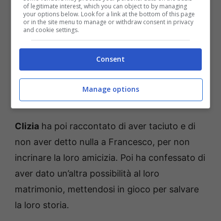
of legitimate interest, which you can object to by managing
your options below. Look for a link at the bottom of this page
or in the site menu to manage or withdraw consent in privacy
and cookie settings.
Consent
Manage options
Clizia
ha poi raccontato di aver taciuto e di
non aver detto nulla a Francesco, per non
incrinare la loro amicizia. Poi ha confessato di
aver dato un’altra possibilità al loro
matrimonio, mettendosi in gioco per salvare
la loro storia.