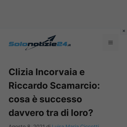
Vai
al
MENU
contenuto
Clizia Incorvaia e
Riccardo Scamarcio:
cosa è successo
davvero tra di loro?
Agosto 8, 2021
di
Luisa Maria Ciccotti