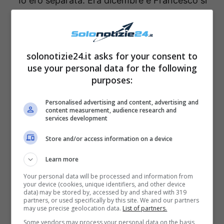
“Io ero separata. Era dicembre e Francesco si
stava facendo la sua vita. Ho incontrato
Riccardo a casa sua, in amicizia, e
c’è stato
un bacio
, di cui ci siamo pentiti subito dopo.
solonotizie24.it asks for your consent to
Non siamo stati a letto insieme, ci siamo
use your personal data for the following
purposes:
subito ritratti” – ha dichiarato Clizia con molta
tranquillità.
Personalised advertising and content, advertising and
content measurement, audience research and
services development
“Poi ha aggiunto che: “Nessuno ha
Store and/or access information on a device
ossessionato l’altro, nessuno voleva stare con
l’altro. È successo in un momento forse di
Learn more
fragilità, ci siamo riavuti subito,
per me non
Your personal data will be processed and information from
your device (cookies, unique identifiers, and other device
ha contato nulla e per lui nemmeno”.
data) may be stored by, accessed by and shared with 319
partners, or used specifically by this site. We and our partners
may use precise geolocation data.
List of partners.
Some vendors may process your personal data on the basis