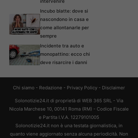
intervenire
Incubo blatte: dove si
nascondono in casa e
come allontanarle per
sempre
Incidente tra auto e
monopattino: ecco chi
deve risarcire i danni
Chi siamo
-
Redazione
-
Privacy Policy
-
Disclaimer
Solonotizie24.it di proprietà di WEB 365 SRL - Via
Nicola Marchese 10, 00141 Roma (RM) - Codice Fiscale
e Partita I.V.A. 12279101005
Solonotizie24.it non è una testata giornalistica, in
quanto viene aggiornato senza alcuna periodicità. Non