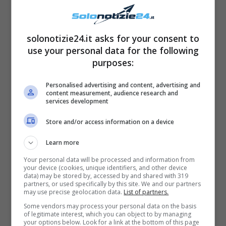
suo concerto, che le ha ovviamente
permesso di donare non poche
emozioni
a
solonotizie24.it asks for your consent to
tutti i presenti. “
E’ stato bello tornare sul
use your personal data for the following
palco
“, ha così scritto la Molino, “
mi scoppia
purposes:
il cuore stasera. Grazie
“.
Personalised advertising and content, advertising and
content measurement, audience research and
services development
Store and/or access information on a device
Learn more
Your personal data will be processed and information from
your device (cookies, unique identifiers, and other device
data) may be stored by, accessed by and shared with 319
partners, or used specifically by this site. We and our partners
may use precise geolocation data.
List of partners.
Some vendors may process your personal data on the basis
of legitimate interest, which you can object to by managing
your options below. Look for a link at the bottom of this page