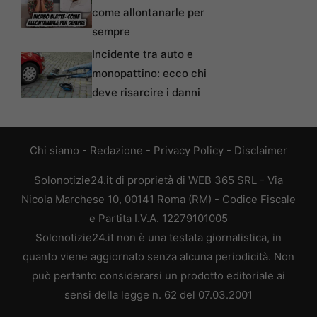
come allontanarle per
sempre
Incidente tra auto e
monopattino: ecco chi
deve risarcire i danni
Chi siamo
-
Redazione
-
Privacy Policy
-
Disclaimer
Solonotizie24.it di proprietà di WEB 365 SRL - Via
Nicola Marchese 10, 00141 Roma (RM) - Codice Fiscale
e Partita I.V.A. 12279101005
Solonotizie24.it non è una testata giornalistica, in
quanto viene aggiornato senza alcuna periodicità. Non
può pertanto considerarsi un prodotto editoriale ai
sensi della legge n. 62 del 07.03.2001