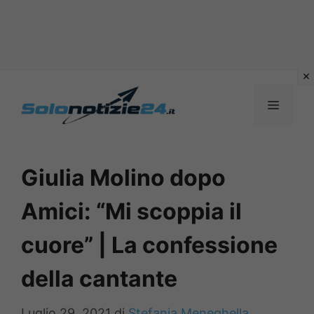
Vai
al
MENU
contenuto
Giulia Molino dopo
Amici: “Mi scoppia il
cuore” | La confessione
della cantante
Luglio 29, 2021
di
Stefania Meneghella