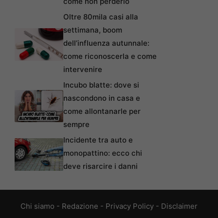
come non perderlo
Oltre 80mila casi alla
settimana, boom
dell’influenza autunnale:
come riconoscerla e come
intervenire
Incubo blatte: dove si
nascondono in casa e
come allontanarle per
sempre
Incidente tra auto e
monopattino: ecco chi
deve risarcire i danni
Chi siamo
-
Redazione
-
Privacy Policy
-
Disclaimer