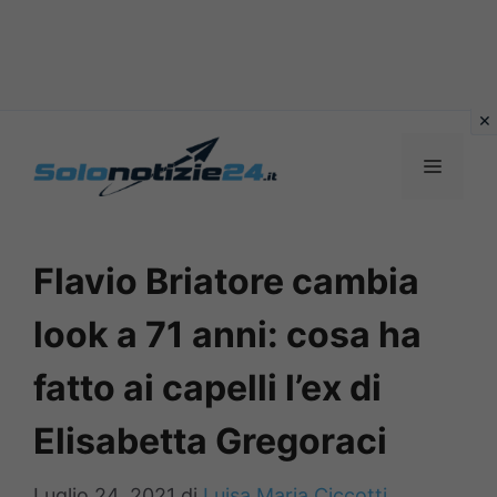
Vai
al
MENU
contenuto
Flavio Briatore cambia
look a 71 anni: cosa ha
fatto ai capelli l’ex di
Elisabetta Gregoraci
Luglio 24, 2021
di
Luisa Maria Ciccotti