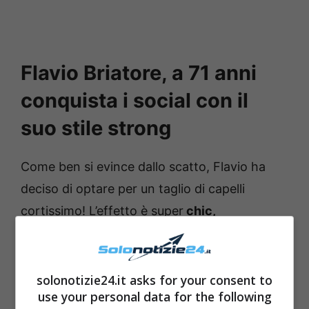
Flavio Briatore, a 71 anni
conquista i social con il
suo stile strong
Come ben si evince dallo scatto, Flavio ha
deciso di optare per un taglio di capelli
cortissimo! L’effetto è super
chic,
l’imprenditore ha sfoggiato anche una
leggera barbetta che ben si presta con il suo
nuovo taglio.
solonotizie24.it asks for your consent to
use your personal data for the following