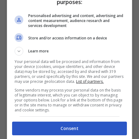
purposes:
L’imprenditore guarda con aria fiera
l’obiettivo, il suo
outfit total black
fa il resto!.
Personalised advertising and content, advertising and
content measurement, audience research and
Il risultato è davvero eccezionale, elegante,
services development
distinto, virile, Flavio è sempre impeccabile ed
Store and/or access information on a device
anche questa volta ha fatto
goal!
Learn more
Così con un semplice taglio di capelli,
Flavio
Your personal data will be processed and information from
your device (cookies, unique identifiers, and other device
Briatore
ci regala un’immagine più adulta,
data) may be stored by, accessed by and shared with 319
partners, or used specifically by this site. We and our partners
ordinata e puntuale, ma dentro il suo spirito
may use precise geolocation data.
List of partners.
Some vendors may process your personal data on the basis
sarà rimasto lo stesso? Di certo il popolo della
of legitimate interest, which you can object to by managing
your options below. Look for a link at the bottom of this page
rete ha promosso a pieni voti il suo
cambio
or in the site menu to manage or withdraw consent in privacy
and cookie settings.
look
.
Consent
Leggi anche —->
Silvia Toffanin,