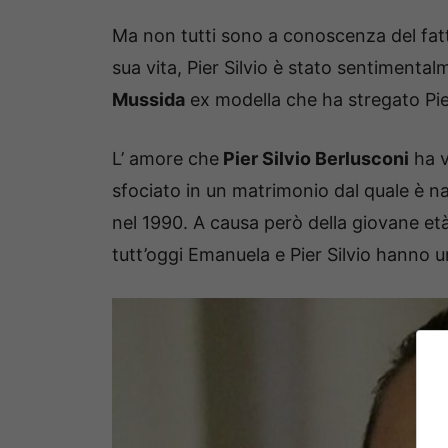
Ma non tutti sono a conoscenza del fa
sua vita, Pier Silvio è stato sentimental
Mussida
ex modella che ha stregato Pier
L’ amore che
Pier Silvio Berlusconi
ha v
sfociato in un matrimonio dal quale è nat
nel 1990. A causa però della giovane et
tutt’oggi Emanuela e Pier Silvio hanno 