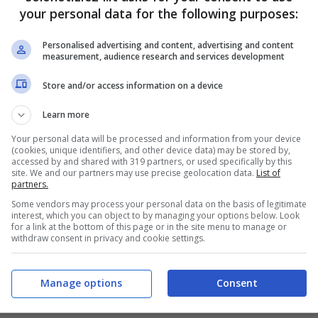
your personal data for the following purposes:
Personalised advertising and content, advertising and content
measurement, audience research and services development
Store and/or access information on a device
Learn more
Your personal data will be processed and information from your device
(cookies, unique identifiers, and other device data) may be stored by,
accessed by and shared with 319 partners, or used specifically by this
site. We and our partners may use precise geolocation data.
List of
partners.
Some vendors may process your personal data on the basis of legitimate
interest, which you can object to by managing your options below. Look
for a link at the bottom of this page or in the site menu to manage or
withdraw consent in privacy and cookie settings.
Manage options
Consent
Pier Silvio Berlusconi