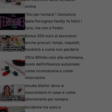
online
“Sto per tornare”: l’annuncio
dalla Ferragnez family fa felici i
fans, ma non è Fedez
Bonus 500 euro ai lavoratori
anche precari: tempi, requisiti,
modalità e come non perderlo
Oltre 80mila casi alla settimana,
boom dell’influenza autunnale:
come riconoscerla e come
intervenire
Incubo blatte: dove si
nascondono in casa e come
allontanarle per sempre
Incidente tra auto e