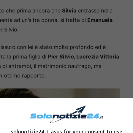
tto che prima ancora che
Silvia
entrasse nella
mente ad un’altra donna, si tratta di
Emanuela
 Silvio.
issuto con lei è stato molto profondo ed è
a la prima figlia di
Pier Silvio, Lucrezia Vittoria
à di entrambi, il matrimonio naufragò, ma
un ottimo rapporto.
solonotizie24.it asks for your consent to use