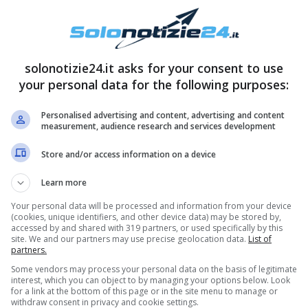
solonotizie24.it asks for your consent to use
your personal data for the following purposes:
Personalised advertising and content, advertising and content
measurement, audience research and services development
Store and/or access information on a device
 di Carosello, il cult Rai degli anni ’60 e ’70. Nel
Learn more
a sua vita: a seguito di un incidente stradale
Your personal data will be processed and information from your device
à di 22 anni. Un dolore che la segnerà per sempre.
(cookies, unique identifiers, and other device data) may be stored by,
accessed by and shared with 319 partners, or used specifically by this
 vittima di un incidente in moto. A causa di una
site. We and our partners may use precise geolocation data.
List of
partners.
ebra del collo. Dalila Di Lazzaro rimarrà a lungo
Some vendors may process your personal data on the basis of legitimate
al letto.
interest, which you can object to by managing your options below. Look
for a link at the bottom of this page or in the site menu to manage or
withdraw consent in privacy and cookie settings.