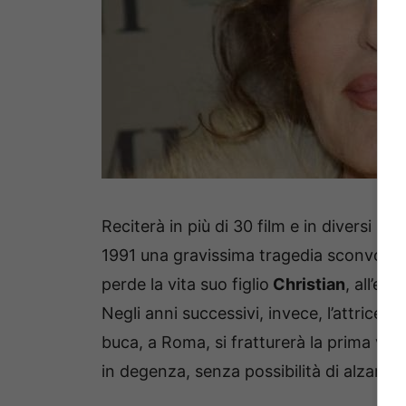
Reciterà in più di 30 film e in diversi spot
1991 una gravissima tragedia sconvolge l
perde la vita suo figlio
Christian
, all’et
Negli anni successivi, invece, l’attrice è
buca, a Roma, si fratturerà la prima vert
in degenza, senza possibilità di alzarsi d