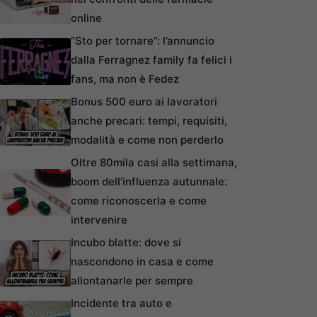
online
“Sto per tornare”: l’annuncio
dalla Ferragnez family fa felici i
fans, ma non è Fedez
Bonus 500 euro ai lavoratori
anche precari: tempi, requisiti,
modalità e come non perderlo
Oltre 80mila casi alla settimana,
boom dell’influenza autunnale:
come riconoscerla e come
intervenire
Incubo blatte: dove si
nascondono in casa e come
allontanarle per sempre
Incidente tra auto e