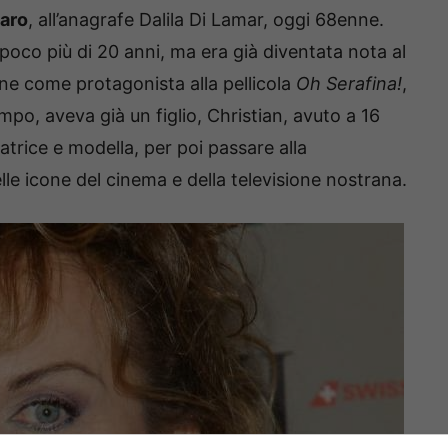
zaro
, all’anagrafe Dalila Di Lamar, oggi 68enne.
 poco più di 20 anni, ma era già diventata nota al
ne come protagonista alla pellicola
Oh Serafina!
,
mpo, aveva già un figlio, Christian, avuto a 16
atrice e modella, per poi passare alla
lle icone del cinema e della televisione nostrana.