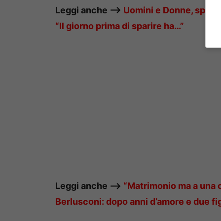
Leggi anche —–>
Uomini e Donne, spunta
“Il giorno prima di sparire ha…”
Leggi anche —–>
“Matrimonio ma a una co
Berlusconi: dopo anni d’amore e due figli