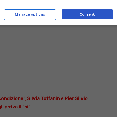
 il clamoroso retroscena su Jessica e Davide |
Manage options
Consent
ndizione”, Silvia Toffanin e Pier Silvio
 arriva il “si”