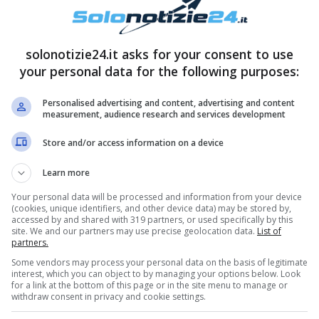
igeno e l’aria aperta hanno un effetto relax sulla
solonotizie24.it asks for your consent to use
your personal data for the following purposes:
 verdi, stimola
l’endorfina e la serotonina che
Personalised advertising and content, advertising and content
vello di ansia.
Inoltre per chi soffre di insonnia,
measurement, audience research and services development
 riduce i disturbi del sonno, permettendoti di
Store and/or access information on a device
Learn more
Your personal data will be processed and information from your device
(cookies, unique identifiers, and other device data) may be stored by,
accessed by and shared with 319 partners, or used specifically by this
site. We and our partners may use precise geolocation data.
List of
partners.
Some vendors may process your personal data on the basis of legitimate
interest, which you can object to by managing your options below. Look
for a link at the bottom of this page or in the site menu to manage or
withdraw consent in privacy and cookie settings.