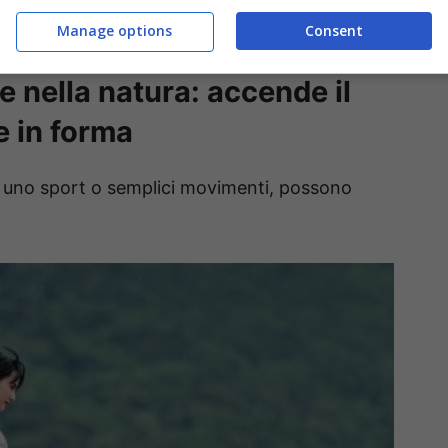
Manage options
Consent
e nella natura: accende il
e in forma
sia uno sport o semplici movimenti, possono