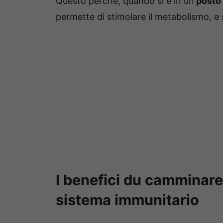
Questo perché, quando si è in un
posto 
permette di stimolare il metabolismo, e si
I benefici du camminare 
sistema immunitario