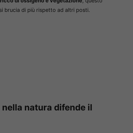
ricco di ossigeno e vegetazione
, questo
 brucia di più rispetto ad altri posti.
nella natura difende il