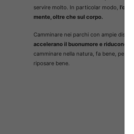
servire molto. In particolar modo,
l’oss
mente, oltre che sul corpo.
Camminare nei parchi con ampie distese
accelerano il buonumore e riducono il li
camminare nella natura, fa bene, perché
riposare bene.