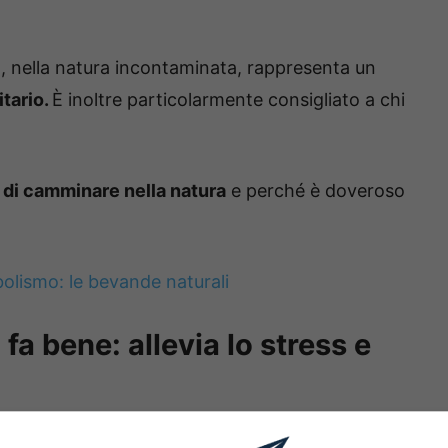
ra, nella natura incontaminata, rappresenta un
tario.
È inoltre particolarmente consigliato a chi
 di camminare nella natura
e perché è doveroso
olismo: le bevande naturali
a bene: allevia lo stress e
ula molto stress, camminare nella natura può