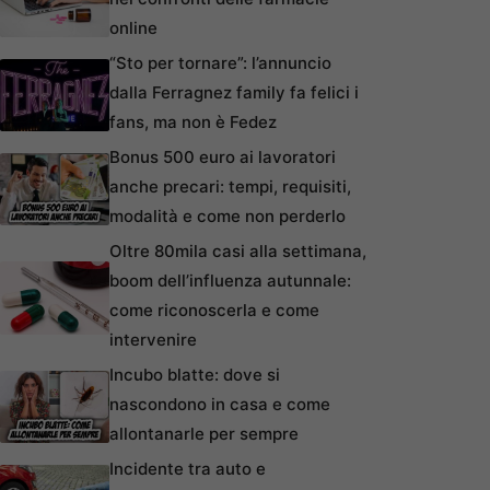
online
“Sto per tornare”: l’annuncio
dalla Ferragnez family fa felici i
fans, ma non è Fedez
Bonus 500 euro ai lavoratori
anche precari: tempi, requisiti,
modalità e come non perderlo
Oltre 80mila casi alla settimana,
boom dell’influenza autunnale:
come riconoscerla e come
intervenire
Incubo blatte: dove si
nascondono in casa e come
allontanarle per sempre
Incidente tra auto e