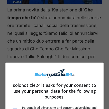
La prima novità della 19a stagione di ‘
Che
tempo che fa
‘ è stata annunciata nelle scorse
ore tramite i canali social della trasmissione,
nei quali si legge: “Siamo felici di annunciarvi
che un mitico duo entrerà a far parte della
squadra di Che Tempo Che Fa: Massimo
Lopez e Tullio Solenghi”. Il duo comico, per
anni in trio con
Anna Marchesini
, si unisce
dunque alla consolidata squadra del
programma di Fazio e di certo daranno vita a
solonotizie24.it asks for your consent to
siparietti comici insieme a Luciana Littizzetto
use your personal data for the following
e al conduttore.
purposes:
Personalised advertising and content, advertising and