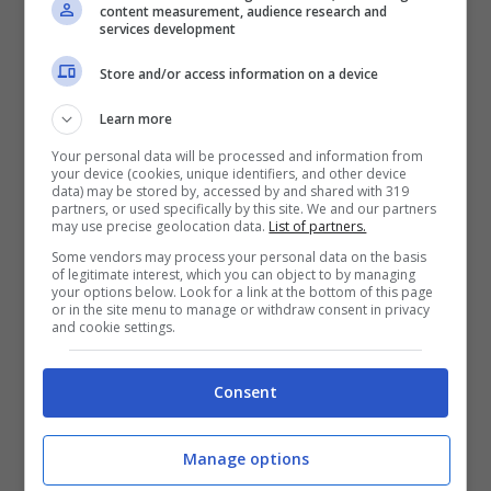
I due comici erano stati ospiti della
content measurement, audience research and
services development
trasmissione durante la prima puntata della
stagione 2020/2021, in occasione dei
Store and/or access information on a device
cinquant’anni di carriera di
Tullio Solenghi
.
Learn more
Come da tradizione Fazio ha chiesto loro
Your personal data will be processed and information from
your device (cookies, unique identifiers, and other device
degli inizi della carriera, dei momenti più belli
data) may be stored by, accessed by and shared with 319
partners, or used specifically by this site. We and our partners
insieme sia a livello professionale che privato
may use precise geolocation data.
List of partners.
e mostrato spezzoni delle scene più iconiche
Some vendors may process your personal data on the basis
of legitimate interest, which you can object to by managing
che li hanno visti protagonisti. E’ evidente che
your options below. Look for a link at the bottom of this page
or in the site menu to manage or withdraw consent in privacy
Fazio ha trovato un feeling particolare con i
and cookie settings.
due artisti e pensa che la loro comicità
genuina possa dare una marcia in più al
Consent
programma.
Manage options