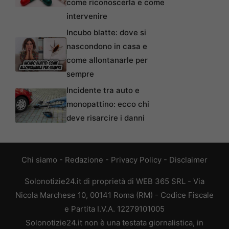
come riconoscerla e come
intervenire
Incubo blatte: dove si
nascondono in casa e
come allontanarle per
sempre
Incidente tra auto e
monopattino: ecco chi
deve risarcire i danni
Chi siamo
-
Redazione
-
Privacy Policy
-
Disclaimer
Solonotizie24.it di proprietà di WEB 365 SRL - Via
Nicola Marchese 10, 00141 Roma (RM) - Codice Fiscale
e Partita I.V.A. 12279101005
Solonotizie24.it non è una testata giornalistica, in