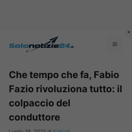
Vai
al
MENU
contenuto
Che tempo che fa, Fabio
Fazio rivoluziona tutto: il
colpaccio del
conduttore
Luglio 18, 2021
di
FabioS