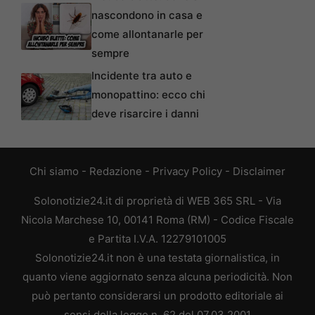
nascondono in casa e
come allontanarle per
sempre
Incidente tra auto e
monopattino: ecco chi
deve risarcire i danni
Chi siamo
-
Redazione
-
Privacy Policy
-
Disclaimer
Solonotizie24.it di proprietà di WEB 365 SRL - Via
Nicola Marchese 10, 00141 Roma (RM) - Codice Fiscale
e Partita I.V.A. 12279101005
Solonotizie24.it non è una testata giornalistica, in
quanto viene aggiornato senza alcuna periodicità. Non
può pertanto considerarsi un prodotto editoriale ai
sensi della legge n. 62 del 07.03.2001