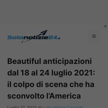
Vai
al
MENU
contenuto
Beautiful anticipazioni
dal 18 al 24 luglio 2021:
il colpo di scena che ha
sconvolto l’America
Luglio 17, 2021
di
Luisa Maria Ciccotti