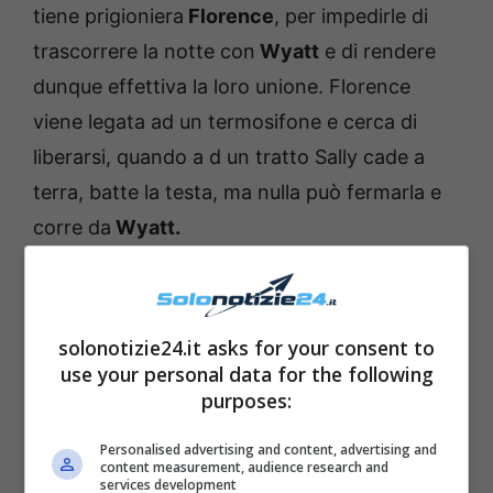
tiene prigioniera
Florence
, per impedirle di
trascorrere la notte con
Wyatt
e di rendere
dunque effettiva la loro unione. Florence
viene legata ad un termosifone e cerca di
liberarsi, quando a d un tratto Sally cade a
terra, batte la testa, ma nulla può fermarla e
corre da
Wyatt.
solonotizie24.it asks for your consent to
use your personal data for the following
purposes:
Personalised advertising and content, advertising and
content measurement, audience research and
services development