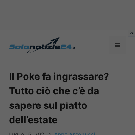
Vai
al
MENU
contenuto
Il Poke fa ingrassare?
Tutto ciò che c’è da
sapere sul piatto
dell’estate
Luglio 15, 2021
di
Anna Antonucci