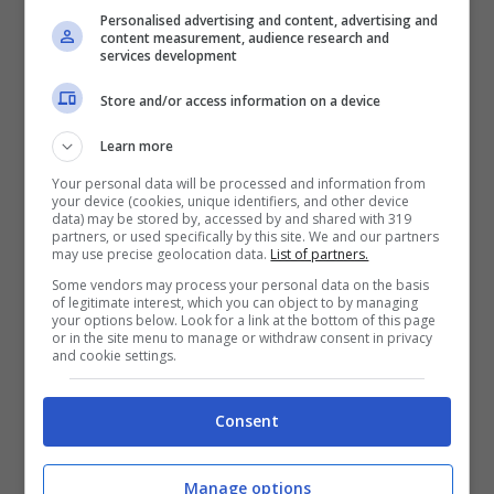
fonte di carboidrati
, mentre i cereali
Personalised advertising and content, advertising and
content measurement, audience research and
rappresentano i
carboidrati complessi.
services development
Store and/or access information on a device
Le verdure, invece, sono ricche di
sali
Learn more
minerali e vitamine e la presenza di fibre
e
tanta acqua, ci donano anche un senso di
Your personal data will be processed and information from
your device (cookies, unique identifiers, and other device
sazietà maggiore.
data) may be stored by, accessed by and shared with 319
partners, or used specifically by this site. We and our partners
may use precise geolocation data.
List of partners.
Il poke fa aumentare il
Some vendors may process your personal data on the basis
of legitimate interest, which you can object to by managing
your options below. Look for a link at the bottom of this page
nostro peso: sfatiamo i miti
or in the site menu to manage or withdraw consent in privacy
and cookie settings.
Una cosa da dire, fondamentale, è che
non
Consent
esistono cibi che fanno ingrassare o che al
contrario, fanno dimagrire
. Tutto dipende dal
Manage options