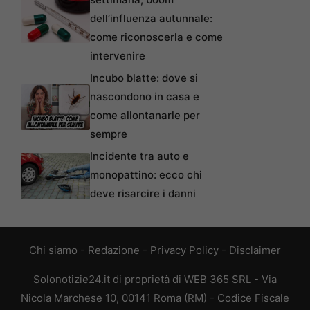
dell’influenza autunnale:
come riconoscerla e come
intervenire
Incubo blatte: dove si
nascondono in casa e
come allontanarle per
sempre
Incidente tra auto e
monopattino: ecco chi
deve risarcire i danni
Chi siamo
-
Redazione
-
Privacy Policy
-
Disclaimer
Solonotizie24.it di proprietà di WEB 365 SRL - Via
Nicola Marchese 10, 00141 Roma (RM) - Codice Fiscale