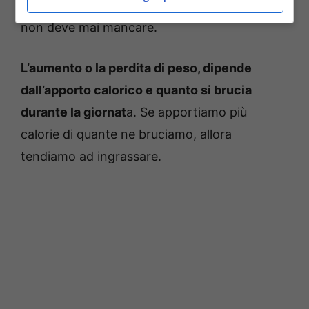
quantitativo e soprattutto dall’equilibro che
non deve mai mancare.
L’aumento o la perdita di peso, dipende
dall’apporto calorico e quanto si brucia
durante la giornat
a. Se apportiamo più
calorie di quante ne bruciamo, allora
tendiamo ad ingrassare.