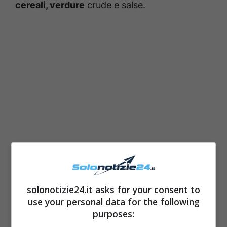
cereali, verdure
crude e salse.
La bowl rappresenta un vero e proprio piatto
completo
, perché contiene
l’elemento
solonotizie24.it asks for your consent to
use your personal data for the following
proteico
che è il pesce che ha conferisce
purposes:
molti nutrienti. Il riso invece rappresenta l
a