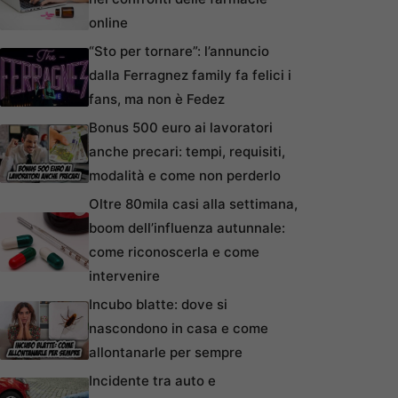
online
“Sto per tornare”: l’annuncio
dalla Ferragnez family fa felici i
fans, ma non è Fedez
Bonus 500 euro ai lavoratori
anche precari: tempi, requisiti,
modalità e come non perderlo
Oltre 80mila casi alla settimana,
boom dell’influenza autunnale:
come riconoscerla e come
intervenire
Incubo blatte: dove si
nascondono in casa e come
allontanarle per sempre
Incidente tra auto e