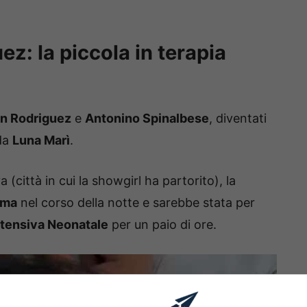
z: la piccola in terapia
n Rodriguez
e
Antonino Spinalbese
, diventati
ida
Luna Marì
.
a (città in cui la showgirl ha partorito), la
ema
nel corso della notte e sarebbe stata per
ntensiva Neonatale
per un paio di ore.