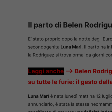
Il parto di Belen Rodri
E’ stato proprio dopo la notte degli Eu
secondogenita
Luna Marì
. Il parto ha i
la Rodriguez si trova ormai da giorni c
Leggi anche
—->
Belen Rodri
su tutte le furie: il gesto del
Luna Marì
è nata lunedì mattina 12 lugli
annunciarlo, è stata la stessa neomamm