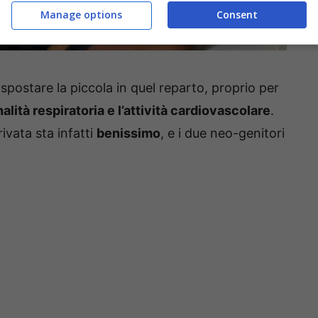
Manage options
Consent
 spostare la piccola in quel reparto, proprio per
alità respiratoria e l’attività cardiovascolare
.
ivata sta infatti
benissimo
, e i due neo-genitori