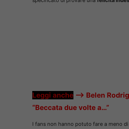
specificato di provare una
felicità inde
Leggi anche
—->
Belen Rodrig
“Beccata due volte a…”
I fans non hanno potuto fare a meno 