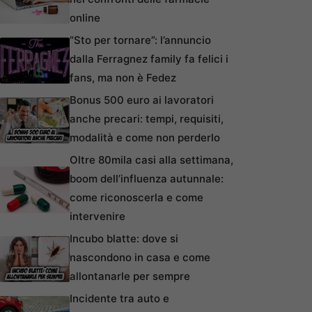
online
“Sto per tornare”: l’annuncio
dalla Ferragnez family fa felici i
fans, ma non è Fedez
Bonus 500 euro ai lavoratori
anche precari: tempi, requisiti,
modalità e come non perderlo
Oltre 80mila casi alla settimana,
boom dell’influenza autunnale:
come riconoscerla e come
intervenire
Incubo blatte: dove si
nascondono in casa e come
allontanarle per sempre
Incidente tra auto e