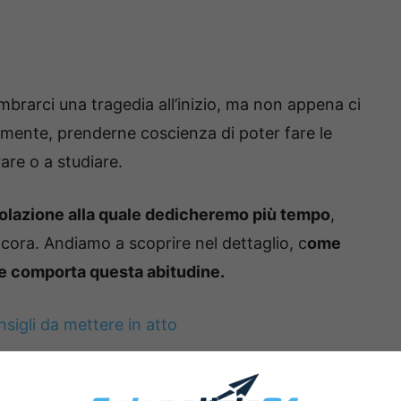
embrarci una tragedia all’inizio, ma non appena ci
amente, prenderne coscienza di poter fare le
are o a studiare.
colazione alla quale dedicheremo più tempo
,
ncora. Andiamo a scoprire nel dettaglio, c
ome
che comporta questa abitudine.
nsigli da mettere in atto
: organizzare la routine