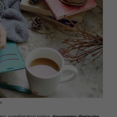
li
mo, svegliandoci prima,
dovremmo diminuire