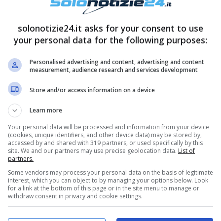
tare persone mattutine, bisogna
organizzare una
solonotizie24.it asks for your consent to use
 notturni a mattinieri in poco tempo, anzi
your personal data for the following purposes:
rivare all’orario desiderato.
Personalised advertising and content, advertising and content
measurement, audience research and services development
Store and/or access information on a device
Learn more
Your personal data will be processed and information from your device
(cookies, unique identifiers, and other device data) may be stored by,
accessed by and shared with 319 partners, or used specifically by this
site. We and our partners may use precise geolocation data.
List of
partners.
Some vendors may process your personal data on the basis of legitimate
interest, which you can object to by managing your options below. Look
for a link at the bottom of this page or in the site menu to manage or
withdraw consent in privacy and cookie settings.
co rendersene conto, è immediato, quindi attenti