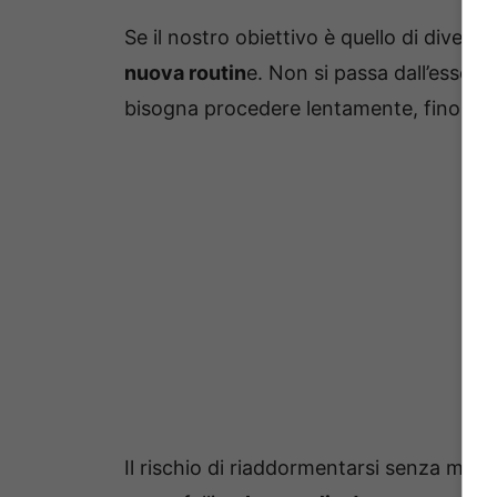
Se il nostro obiettivo è quello di diven
nuova routin
e. Non si passa dall’essere
bisogna procedere lentamente, fino ad ar
Il rischio di riaddormentarsi senza man