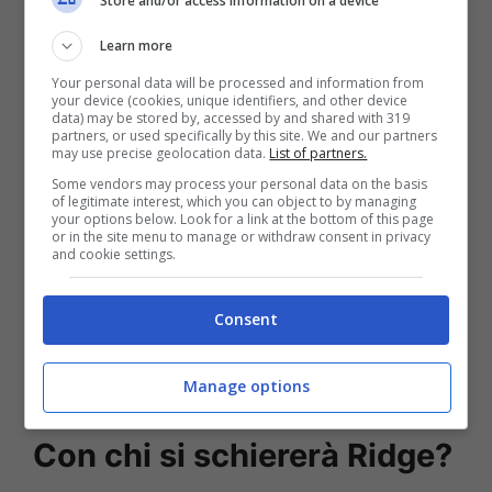
Store and/or access information on a device
Learn more
Your personal data will be processed and information from
your device (cookies, unique identifiers, and other device
data) may be stored by, accessed by and shared with 319
partners, or used specifically by this site. We and our partners
may use precise geolocation data.
List of partners.
Some vendors may process your personal data on the basis
of legitimate interest, which you can object to by managing
your options below. Look for a link at the bottom of this page
or in the site menu to manage or withdraw consent in privacy
and cookie settings.
Leggi anche ——>
Rosolino, retroscena sul
Consent
primo incontro con la Titova: ” A Ballando
con le Stelle lei…”
Manage options
Con chi si schiererà Ridge?