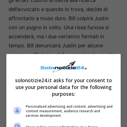
gli affari. L’uomo si mette alla ricerca
dell’avvocato e quando lo trova, decide di
affrontarlo a muso duro. Bill colpirà Justin
con un pugno in volto. Una rissa furiosa si
accenderà, ma i due verranno fermati in
tempo. Bill denuncerà Justin per alcune
manovre all’interno della sua azienda, mentre
l’avvocato sembra convinto della
colpevolezza di padre e figlio nel caso di
solonotizie24.it asks for your consent to
Vinny.
use your personal data for the following
purposes:
Leggi anche ——>
Carlo Conti pelle, svelato il
Personalised advertising and content, advertising and
motivo delle lampade: la verità del
content measurement, audience research and
services development
conduttore