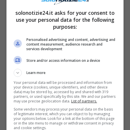
non abbiano cambiato le loro
fotografie
, dato
soprattutto i
problemi di gelosia
presenti già
solonotizie24.it asks for your consent to
use your personal data for the following
nella coppia prima della trasmissione.
purposes:
Personalised advertising and content, advertising and
content measurement, audience research and
services development
Store and/or access information on a device
Learn more
Your personal data will be processed and information from
your device (cookies, unique identifiers, and other device
data) may be stored by, accessed by and shared with 319
partners, or used specifically by this site. We and our partners
may use precise geolocation data.
List of partners.
Some vendors may process your personal data on the basis
Il tradimento di Tommaso e
of legitimate interest, which you can object to by managing
your options below. Look for a link at the bottom of this page
or in the site menu to manage or withdraw consent in privacy
la reazione di Valentina
and cookie settings.