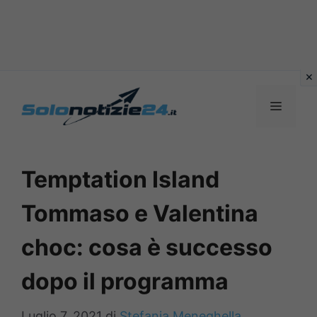
Vai
al
MENU
contenuto
Temptation Island
Tommaso e Valentina
choc: cosa è successo
dopo il programma
Luglio 7, 2021
di
Stefania Meneghella