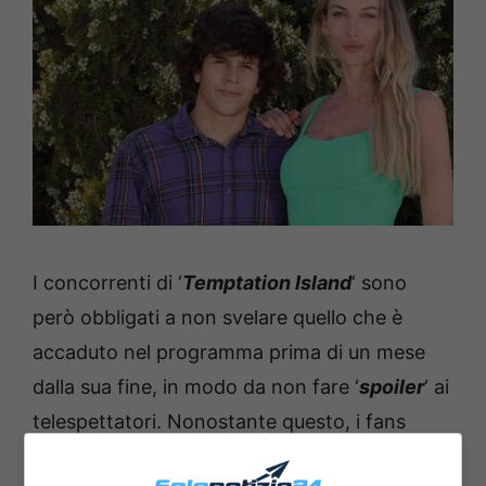
I concorrenti di ‘
Temptation Island
‘ sono
però obbligati a non svelare quello che è
accaduto nel programma prima di un mese
dalla sua fine, in modo da non fare ‘
spoiler
‘ ai
telespettatori. Nonostante questo, i fans
ritengono che sia comunque strano che i due