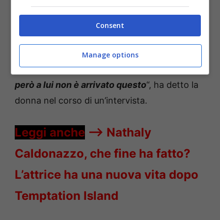
Dopo aver scoperto il
tradimento
di
Consent
Tommaso con una tentatrice,
Valentina
ha
subito voluto separarsi dal suo fidanzato. “I
o
Manage options
mi sono comportata come una principessa,
però a lui non è arrivato questo
“, ha detto la
donna nel corso di un’intervista.
Leggi anche
—->
Nathaly
Caldonazzo, che fine ha fatto?
L’attrice ha una nuova vita dopo
Temptation Island