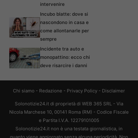
intervenire
Incubo blatte: dove si
nascondono in casa e
come allontanarle per
sempre
Incidente tra auto e
monopattino: ecco chi
deve risarcire i danni
Chi siamo
-
Redazione
-
Privacy Policy
-
Disclaimer
Solonotizie24.it di proprietà di WEB 365 SRL - Via
Nicola Marchese 10, 00141 Roma (RM) - Codice Fiscale
e Partita I.V.A. 12279101005
Solonotizie24.it non è una testata giornalistica, in
quanto viene aggiornato senza alcuna periodicità. Non