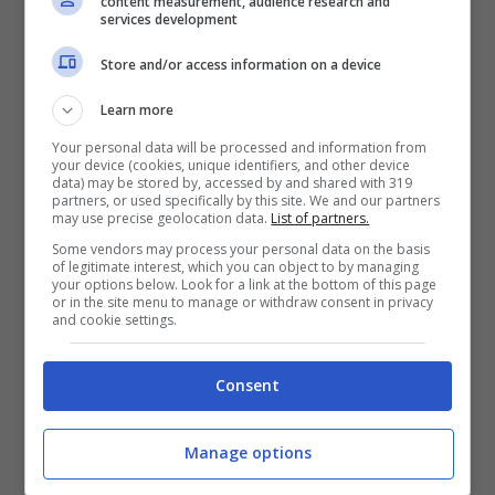
content measurement, audience research and
services development
troniste più amate del
Store and/or access information on a device
dating show
Learn more
La sua avvenenza ha stregato anche la
Your personal data will be processed and information from
your device (cookies, unique identifiers, and other device
padrona di casa di
Uomini e Donne, Maria De
data) may be stored by, accessed by and shared with 319
partners, or used specifically by this site. We and our partners
Filippi
che in spesso e volentieri nel suo
may use precise geolocation data.
List of partners.
percorso come tronista le ha ribadito quanto
Some vendors may process your personal data on the basis
of legitimate interest, which you can object to by managing
fosse bella, sia fisicamente che
your options below. Look for a link at the bottom of this page
or in the site menu to manage or withdraw consent in privacy
caratterialmente.
and cookie settings.
Sophie è stata una delle troniste più amate
Consent
della storia del
dating show
, a dispetto delle
Manage options
apparenza. è infatti una ragazza molto
semplice. La sua bellezza potrebbe trarre in