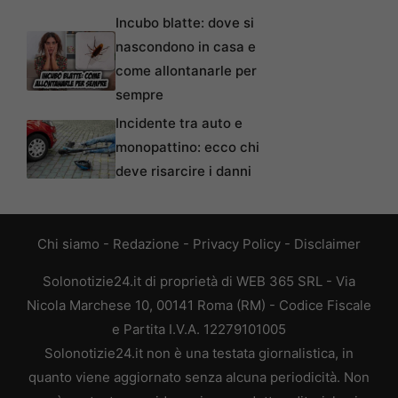
Incubo blatte: dove si
nascondono in casa e
come allontanarle per
sempre
Incidente tra auto e
monopattino: ecco chi
deve risarcire i danni
Chi siamo
-
Redazione
-
Privacy Policy
-
Disclaimer
Solonotizie24.it di proprietà di WEB 365 SRL - Via
Nicola Marchese 10, 00141 Roma (RM) - Codice Fiscale
e Partita I.V.A. 12279101005
Solonotizie24.it non è una testata giornalistica, in
quanto viene aggiornato senza alcuna periodicità. Non