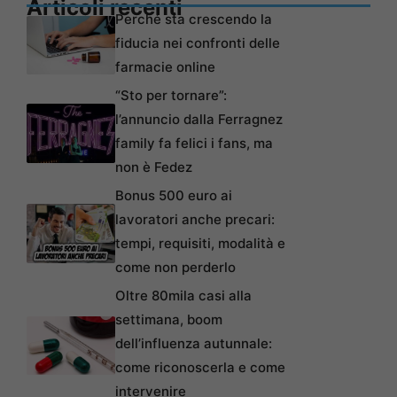
Articoli recenti
Perché sta crescendo la
fiducia nei confronti delle
farmacie online
“Sto per tornare”:
l’annuncio dalla Ferragnez
family fa felici i fans, ma
non è Fedez
Bonus 500 euro ai
lavoratori anche precari:
tempi, requisiti, modalità e
come non perderlo
Oltre 80mila casi alla
settimana, boom
dell’influenza autunnale:
come riconoscerla e come
intervenire