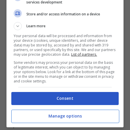
services development
LEGGI ANCHE ->
Gianluigi Nuzzi
Store and/or access information on a device
Learn more
perde lo staff | Giornalista di
Your personal data will be processed and information from
Quarto Grado furioso | Cosa è
your device (cookies, unique identifiers, and other device
data) may be stored by, accessed by and shared with 319
partners, or used specifically by this site. We and our partners
successo
may use precise geolocation data.
List of partners.
Some vendors may process your personal data on the basis
of legitimate interest, which you can object to by managing
Ecco perchè Gaia ha un seguito incredibile
your options below. Look for a link at the bottom of this page
or in the site menu to manage or withdraw consent in privacy
anche suoi social, vanta ben 834 mila
and cookie settings.
followers. La cantante è divertente, solare ed
estremamente allegra. Insomma per lei
Consent
sembra essere davvero un momento d’oro, la
sua carriera è tutta in ascesa, i fans la amano
Manage options
e pure il suo fidanzato!
La loro intesa è alle