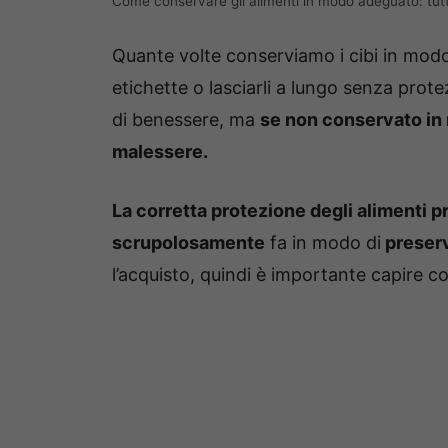
Come conservare gli alimenti in modo adeguato: tutti
Quante volte conserviamo i cibi in modo
etichette o lasciarli a lungo senza prote
di benessere, ma
se non conservato in
malessere.
La corretta protezione degli alimenti p
scrupolosamente
fa in modo di
preserv
l’acquisto, quindi è importante capire c