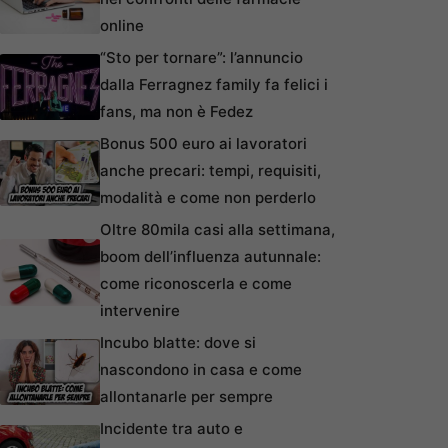
online
“Sto per tornare”: l’annuncio
dalla Ferragnez family fa felici i
fans, ma non è Fedez
Bonus 500 euro ai lavoratori
anche precari: tempi, requisiti,
modalità e come non perderlo
Oltre 80mila casi alla settimana,
boom dell’influenza autunnale:
come riconoscerla e come
intervenire
Incubo blatte: dove si
nascondono in casa e come
allontanarle per sempre
Incidente tra auto e