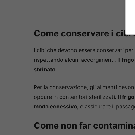
Come conservare i cibi i
I cibi che devono essere conservati per 
rispettando alcuni accorgimenti. Il
frig
sbrinato
.
Per la conservazione, gli alimenti devono
oppure in contenitori sterilizzati.
Il frig
modo eccessivo,
e assicurare il passagg
Come non far contaminar