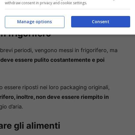
withdraw consent in privacy and cookie settings.
Manage options
Consent
n frigorifero
brevi periodi, vengono messi in frigorifero, ma
o deve essere pulito costantemente e poi
 essere riposti nei loro packaging originali,
orifero, inoltre, non deve essere riempito in
io d’aria.
e gli alimenti