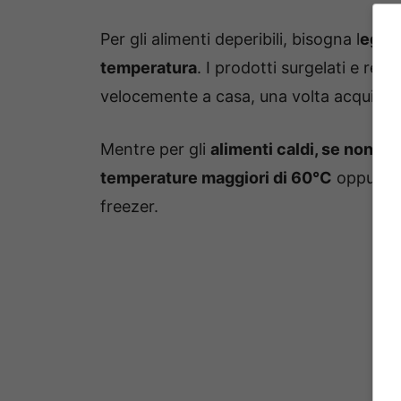
Per gli alimenti deperibili, bisogna l
egger
temperatura
. I prodotti surgelati e refri
velocemente a casa, una volta acquistat
Mentre per gli
alimenti caldi, se non l
temperature maggiori di 60°C
oppure bi
freezer.