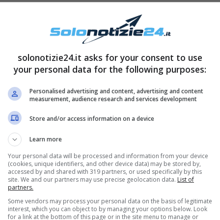
e in modo scrupoloso le etichette riguardo la
gerati, infatti, si consiglia di trasportarli
i.
solonotizie24.it asks for your consent to use
your personal data for the following purposes:
i consumiamo subito, bisognerà conservarli a
Personalised advertising and content, advertising and content
sognerà raffreddarli celermente e riporli in
measurement, audience research and services development
Store and/or access information on a device
Learn more
Your personal data will be processed and information from your device
(cookies, unique identifiers, and other device data) may be stored by,
accessed by and shared with 319 partners, or used specifically by this
site. We and our partners may use precise geolocation data.
List of
partners.
Some vendors may process your personal data on the basis of legitimate
interest, which you can object to by managing your options below. Look
for a link at the bottom of this page or in the site menu to manage or