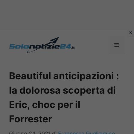
Vai
al
MENU
contenuto
Beautiful anticipazioni :
la dolorosa scoperta di
Eric, choc per il
Forrester
Giugno 24, 2021
di
Francesca Guglielmino