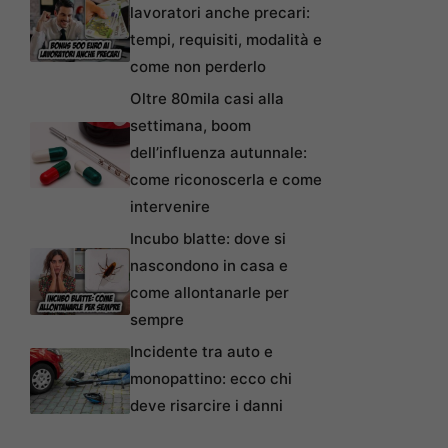
lavoratori anche precari:
tempi, requisiti, modalità e
come non perderlo
Oltre 80mila casi alla
settimana, boom
dell’influenza autunnale:
come riconoscerla e come
intervenire
Incubo blatte: dove si
nascondono in casa e
come allontanarle per
sempre
Incidente tra auto e
monopattino: ecco chi
deve risarcire i danni