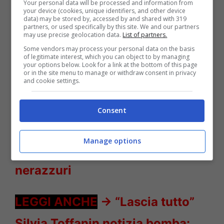
Your personal data will be processed and information from
your device (cookies, unique identifiers, and other device
data) may be stored by, accessed by and shared with 319
partners, or used specifically by this site. We and our partners
may use precise geolocation data.
List of partners.
Some vendors may process your personal data on the basis
of legitimate interest, which you can object to by managing
your options below. Look for a link at the bottom of this page
or in the site menu to manage or withdraw consent in privacy
beautiful-eric-lascia-quinn-solonotizie24
and cookie settings.
LEGGI ANCHE
->
Calhanoglu
Consent
all’Inter, è ufficiale: firmato il
Manage options
contratto che lo legherà ai
nerazzuri
LEGGI ANCHE
->
“Lascia tutto”
Silvia Toffanin notizia bomba: