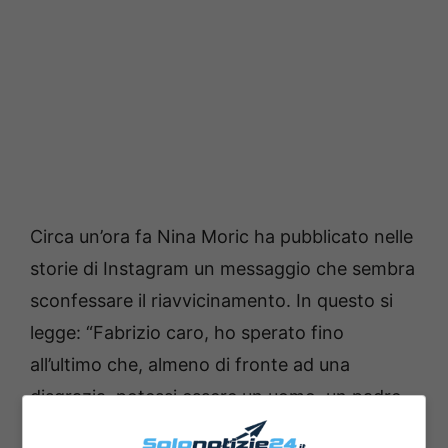
Circa un’ora fa Nina Moric ha pubblicato nelle
storie di Instagram un messaggio che sembra
sconfessare il riavvicinamento. In questo si
legge: “Fabrizio caro, ho sperato fino
all’ultimo che, almeno di fronte ad una
disgrazia, potessi essere un uomo, un padre,
una persona morale. Ed invece non ti