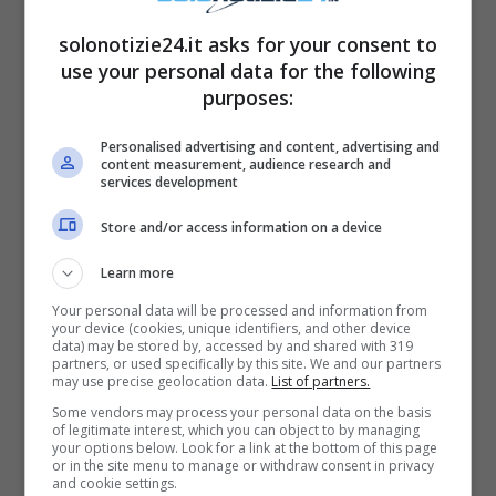
smentisci mai, pensi soltanto ai soldi. Hai
solonotizie24.it asks for your consent to
fatto scattare foto di nascosto per poi
use your personal data for the following
venderle, fingendo ancora una volta un
purposes:
riavvicinamento mai sentito da parte tua”.
Personalised advertising and content, advertising and
Probabilmente la modella croata parla delle
content measurement, audience research and
services development
foto che sono state pubblicate in esclusiva
dal settimanale ‘
Chi
‘, nelle quali di vede un
Store and/or access information on a device
abbraccio affettuoso tra di loro. Foto che ha
Learn more
messo sul proprio profilo Instagram Fabrizio
Your personal data will be processed and information from
your device (cookies, unique identifiers, and other device
Corona.
data) may be stored by, accessed by and shared with 319
partners, or used specifically by this site. We and our partners
may use precise geolocation data.
List of partners.
Some vendors may process your personal data on the basis
of legitimate interest, which you can object to by managing
your options below. Look for a link at the bottom of this page
or in the site menu to manage or withdraw consent in privacy
and cookie settings.