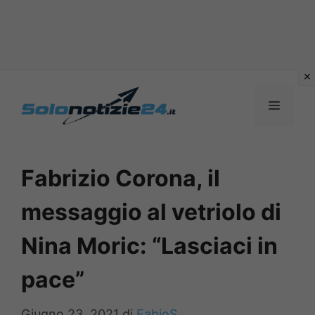
Vai
al
MENU
contenuto
Fabrizio Corona, il
messaggio al vetriolo di
Nina Moric: “Lasciaci in
pace”
Giugno 23, 2021
di
FabioS