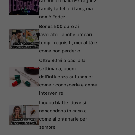
l’annuncio dalla Ferragnez
family fa felici i fans, ma
non è Fedez
Bonus 500 euro ai
lavoratori anche precari:
tempi, requisiti, modalità e
come non perderlo
Oltre 80mila casi alla
settimana, boom
dell’influenza autunnale:
come riconoscerla e come
intervenire
Incubo blatte: dove si
nascondono in casa e
come allontanarle per
sempre