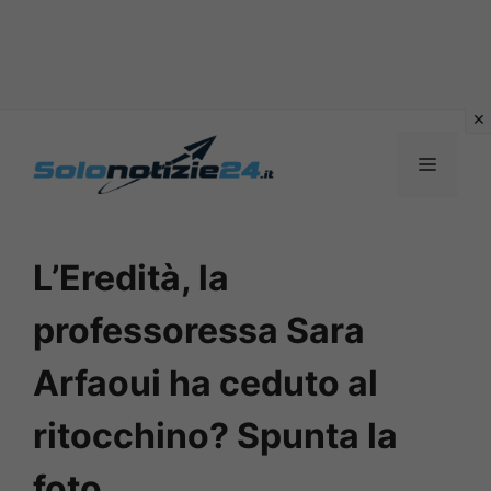
Vai
al
MENU
contenuto
L’Eredità, la
professoressa Sara
Arfaoui ha ceduto al
ritocchino? Spunta la
foto