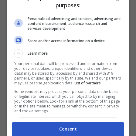
purposes:
modifica nel corso del tempo.
Personalised advertising and content, advertising and
Leggi anche —–>
È stata la prima vincitrice di
content measurement, audience research and
services development
Ballando con le Stelle, oggi l’annuncio: “Sono
Store and/or access information on a device
diventata mamma”
Learn more
Your personal data will be processed and information from
your device (cookies, unique identifiers, and other device
data) may be stored by, accessed by and shared with 319
partners, or used specifically by this site. We and our partners
may use precise geolocation data.
List of partners.
Some vendors may process your personal data on the basis
of legitimate interest, which you can object to by managing
your options below. Look for a link at the bottom of this page
or in the site menu to manage or withdraw consent in privacy
and cookie settings.
Consent