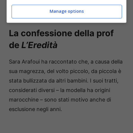
Leggi anche —–>
Grande Fratello Vip, la
Manage options
malattia dell’ex gieffina : “Devo operarmi”
La confessione della prof
de
L’Eredità
Sara Arafoui ha raccontato che, a causa della
sua magrezza, del volto piccolo, da piccola è
stata bullizzata da altri bambini. I suoi tratti,
considerati diversi – la modella ha origini
marocchine – sono stati motivo anche di
esclusione negli anni.