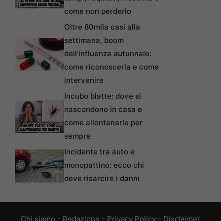
come non perderlo
Oltre 80mila casi alla
settimana, boom
dell’influenza autunnale:
come riconoscerla e come
intervenire
Incubo blatte: dove si
nascondono in casa e
come allontanarle per
sempre
Incidente tra auto e
monopattino: ecco chi
deve risarcire i danni
Chi siamo
-
Redazione
-
Privacy Policy
-
Disclaimer