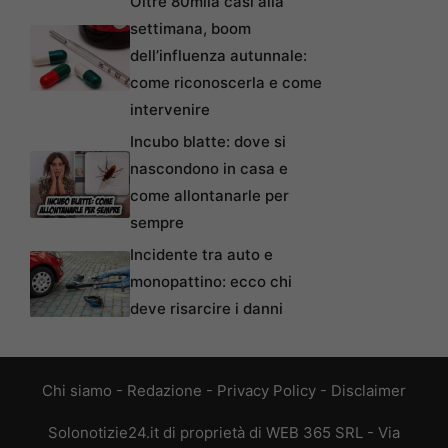
Oltre 80mila casi alla
settimana, boom
dell’influenza autunnale:
come riconoscerla e come
intervenire
Incubo blatte: dove si
nascondono in casa e
come allontanarle per
sempre
Incidente tra auto e
monopattino: ecco chi
deve risarcire i danni
Chi siamo
-
Redazione
-
Privacy Policy
-
Disclaimer
Solonotizie24.it di proprietà di WEB 365 SRL - Via