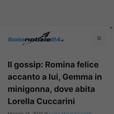
Vai
al
MENU
contenuto
Il gossip: Romina felice
accanto a lui, Gemma in
minigonna, dove abita
Lorella Cuccarini
Maggio 14, 2021
di
Luisa Maria Ciccotti