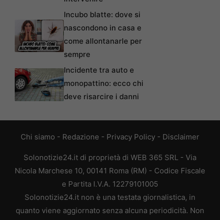
Incubo blatte: dove si
nascondono in casa e
come allontanarle per
sempre
Incidente tra auto e
monopattino: ecco chi
deve risarcire i danni
Chi siamo
-
Redazione
-
Privacy Policy
-
Disclaimer
Solonotizie24.it di proprietà di WEB 365 SRL - Via
Nicola Marchese 10, 00141 Roma (RM) - Codice Fiscale
e Partita I.V.A. 12279101005
Solonotizie24.it non è una testata giornalistica, in
quanto viene aggiornato senza alcuna periodicità. Non