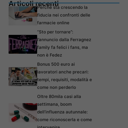
Articoli recenti
Perché sta crescendo la
fiducia nei confronti delle
farmacie online
“Sto per tornare”:
l’annuncio dalla Ferragnez
family fa felici i fans, ma
non è Fedez
Bonus 500 euro ai
lavoratori anche precari:
tempi, requisiti, modalità e
come non perderlo
Oltre 80mila casi alla
settimana, boom
dell’influenza autunnale:
come riconoscerla e come
intervenire