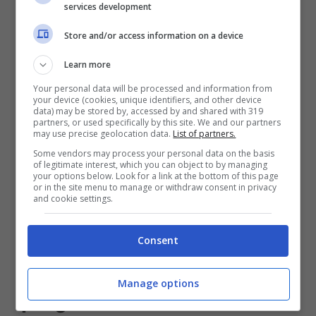
services development
Store and/or access information on a device
Learn more
Your personal data will be processed and information from
your device (cookies, unique identifiers, and other device
data) may be stored by, accessed by and shared with 319
partners, or used specifically by this site. We and our partners
may use precise geolocation data.
List of partners.
Some vendors may process your personal data on the basis
of legitimate interest, which you can object to by managing
your options below. Look for a link at the bottom of this page
or in the site menu to manage or withdraw consent in privacy
and cookie settings.
Leggi anche ——>
Amici, cosa fa oggi Tish?
Eccola oggi completamente diversa
Consent
Troverà la dama l’amore nel
Manage options
programma?