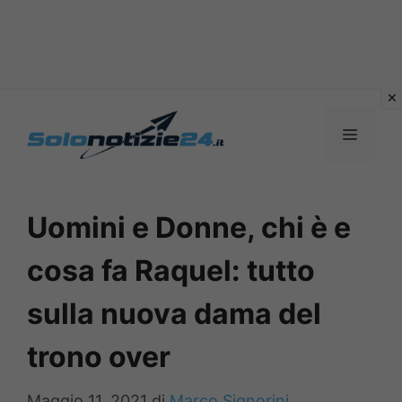
Vai
al
MENU
contenuto
Uomini e Donne, chi è e
cosa fa Raquel: tutto
sulla nuova dama del
trono over
Maggio 11, 2021
di
Marco Signorini