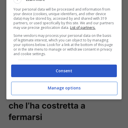
Your personal data will be processed and information from
your device (cookies, unique identifiers, and other device
data) may be stored by, accessed by and shared with 319
partners, or used specifically by this site. We and our partners
may use precise geolocation data.
List of partners.
Some vendors may process your personal data on the basis
I fans della ballerina e i suoi allievi non vedono
of legitimate interest, which you can object to by managing
your options below. Look for a link at the bottom of this page
l’ora di potervi partecipare e di poter vedere,
or in the site menu to manage or withdraw consent in privacy
and cookie settings.
dopo tanto tempo, la loro beniamina danzare
dal vivo.
Sarà sicuramente un’emozione
Consent
indescrivibile!
Manage options
Natalia Titova e la malattia
che l’ha costretta a
fermarsi