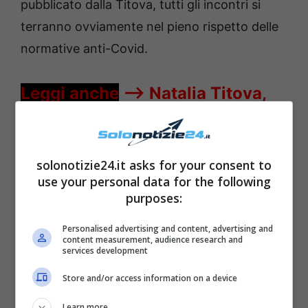
pubblicato dalla Titova, tutti gli incontri si
terranno ovviamente nel pieno rispetto delle
normative anti-Covid.
Leggi anche
—->
Natalia Titova,
sapete chi è il suo ex? Ballerino
(famoso) di Ballando con le
solonotizie24.it asks for your consent to
stelle, chi c’era prima di Rosolino
use your personal data for the following
purposes:
Personalised advertising and content, advertising and
content measurement, audience research and
services development
Store and/or access information on a device
Learn more