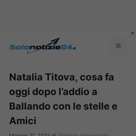
Vai
al
MENU
contenuto
Natalia Titova, cosa fa
oggi dopo l’addio a
Ballando con le stelle e
Amici
Maggio 11, 2021
di
Stefania Meneghella