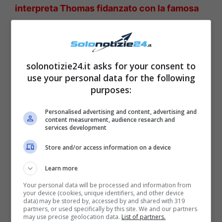
interpreta Thomas fidanzato con la famosa
attrice: chi è la bellissima
solonotizie24.it asks for your consent to
use your personal data for the following
purposes:
Personalised advertising and content, advertising and
content measurement, audience research and
services development
Store and/or access information on a device
Learn more
Gli altri ospiti del
Your personal data will be processed and information from
your device (cookies, unique identifiers, and other device
data) may be stored by, accessed by and shared with 319
programma
partners, or used specifically by this site. We and our partners
may use precise geolocation data.
List of partners.