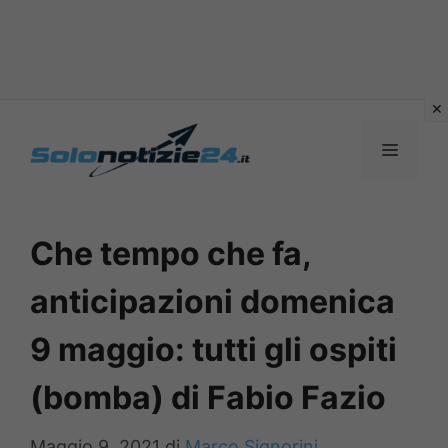
Vai
al
MENU
contenuto
Che tempo che fa,
anticipazioni domenica
9 maggio: tutti gli ospiti
(bomba) di Fabio Fazio
Maggio 9, 2021
di
Marco Signorini