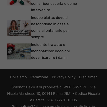
come riconoscerla e come
intervenire
Incubo blatte: dove si
nascondono in casa e
come allontanarle per
sempre
Incidente tra auto e
monopattino: ecco chi
deve risarcire i danni
Chi siamo
-
Redazione
-
Privacy Policy
-
Disclaimer
Solonotizie24.it di proprietà di WEB 365 SRL - Via
Nicola Marchese 10, 00141 Roma (RM) - Codice Fiscale
e Partita I.V.A. 12279101005
Solonotizie24.it non è una testata giornalistica, in