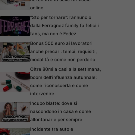
online
“Sto per tornare”: l’annuncio
dalla Ferragnez family fa felici i
fans, ma non è Fedez
Bonus 500 euro ai lavoratori
anche precari: tempi, requisiti,
modalità e come non perderlo
Oltre 80mila casi alla settimana,
boom dell’influenza autunnale:
come riconoscerla e come
intervenire
Incubo blatte: dove si
nascondono in casa e come
allontanarle per sempre
Incidente tra auto e