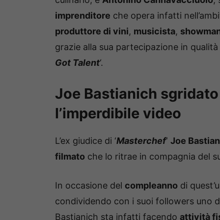
imprenditore
che opera infatti nell’ambi
produttore di vini
,
musicista
,
showma
grazie alla sua partecipazione in qualità
Got Talent
‘.
Joe Bastianich sgridat
l’imperdibile video
L’ex giudice di ‘
Masterchef
‘
Joe Bastian
filmato
che lo ritrae in compagnia del 
In occasione del
compleanno
di quest’u
condividendo con i suoi followers uno de
Bastianich sta infatti facendo
attività f