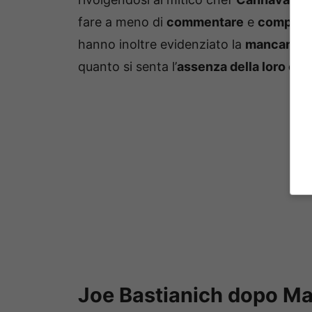
fare a meno di
commentare
e
complime
hanno inoltre evidenziato la
mancanza d
quanto si senta l’
assenza della loro cop
Joe Bastianich dopo Mas