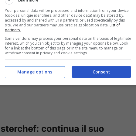
Learn more
ntarsi
con la simpatia dei due. Molti di loro
Your personal data will be processed and information from your device
(cookies, unique identifiers, and other device data) may be stored by,
i Bastianich
nel programma ‘
Masterchef
‘ e di
accessed by and shared with 319 partners, or used specifically by this
site. We and our partners may use precise geolocation data.
List of
pia
nel noto talent culinario.
partners.
Some vendors may process your personal data on the basis of legitimate
interest, which you can object to by managing your options below. Look
for a link at the bottom of this page or in the site menu to manage or
withdraw consent in privacy and cookie settings.
Manage options
Consent
terchef: continua il suo