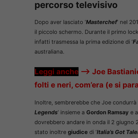
percorso televisivo
Dopo aver lasciato ‘
Masterchef
‘ nel 20
il piccolo schermo. Durante il primo lo
infatti trasmessa la prima edizione di ‘
F
australiana.
Leggi anche
—->
Joe Bastiani
folti e neri, com’era (e si p
Inoltre, sembrerebbe che Joe condurrà 
Legends
‘ insieme a
Gordon Ramsay
e a
dovrebbero andare in onda il 2 giugno 2
stato inoltre
giudice
di ‘
Italia’s Got Tal