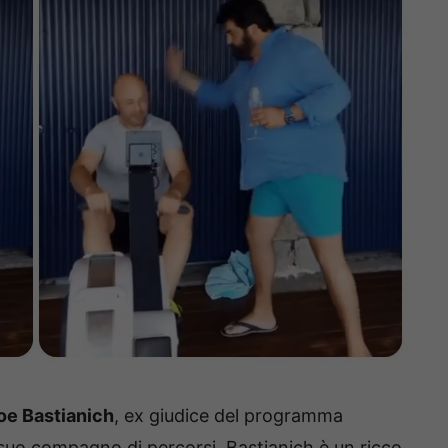
oe Bastianich
, ex giudice del programma
 suo compagno di percorsi. Bastianich è un ricco