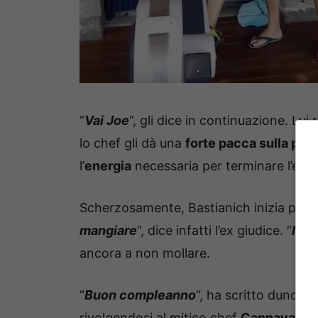
“
Vai Joe
“, gli dice in continuazione. Lui 
lo chef gli dà una
forte pacca sulla pall
l’
energia
necessaria per terminare l’eser
Scherzosamente, Bastianich inizia poi ad 
mangiare
“, dice infatti l’ex giudice. “
Mang
ancora a non mollare.
“
Buon compleanno
“, ha scritto dunque
rivolgendosi al mitico chef
Cannavacci