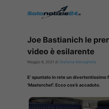
Vai
al
contenuto
Joe Bastianich le pre
video è esilarente
Maggio 8, 2021
di
Stefania Meneghella
E’ spuntato in rete un divertentissimo f
‘Masterchef’. Ecco cos’è accaduto.