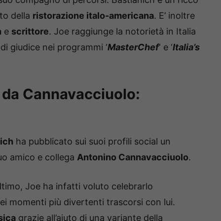
to della
ristorazione italo-americana
. E’ inoltre
n
e
scrittore
. Joe raggiunge la notorietà in Italia
 di giudice nei programmi ‘
MasterChef
‘ e ‘
Italia’s
o da Cannavacciuolo:
ich
ha pubblicato sui suoi profili social un
suo amico e collega
Antonino Cannavacciuolo
.
ltimo, Joe ha infatti voluto celebrarlo
i momenti più divertenti trascorsi con lui.
isica
grazie all’aiuto di una variante della