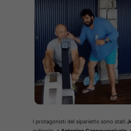
I protagonisti del siparietto sono stati
J
culinario, e
Antonino Cannavacciuolo
,