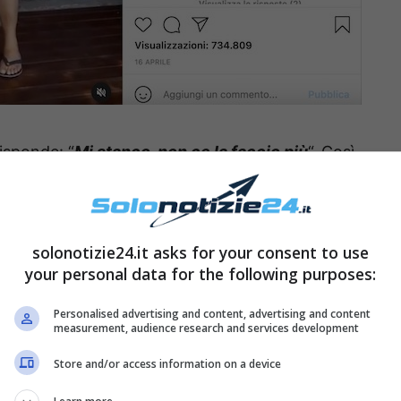
risponde: “
Mi stanco, non ce la faccio più
“. Così
a
e continua ad urlare trasmettendogli così
cizio ginnico.
solonotizie24.it asks for your consent to use
elencare tutti i suoi cibi preferiti.
“Voglio
your personal data for the following purposes:
i dopo, vai
“, continua Antonino, incitandolo
Personalised advertising and content, advertising and content
measurement, audience research and services development
Store and/or access information on a device
Joe Bastianich
come didascalia del post
uolo
. Ovviamente, i followers non hanno potuto