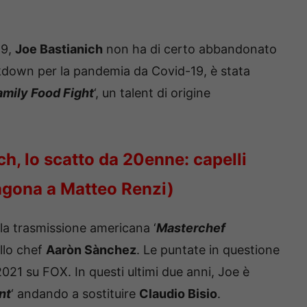
19,
Joe Bastianich
non ha di certo abbandonato
ckdown per la pandemia da Covid-19, è stata
amily Food Fight
‘, un talent di origine
ch, lo scatto da 20enne: capelli
aragona a Matteo Renzi)
la trasmissione americana ‘
Masterchef
llo chef
Aaròn Sànchez
. Le puntate in questione
021 su FOX. In questi ultimi due anni, Joe è
ent
‘ andando a sostituire
Claudio Bisio
.