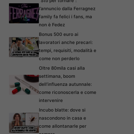
“Sto per tornare”:
l’annuncio dalla Ferragnez
family fa felici i fans, ma
non è Fedez
Bonus 500 euro ai
lavoratori anche precari:
tempi, requisiti, modalità e
come non perderlo
Oltre 80mila casi alla
settimana, boom
dell’influenza autunnale:
come riconoscerla e come
intervenire
Incubo blatte: dove si
nascondono in casa e
come allontanarle per