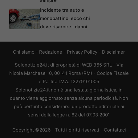
sempre
Incidente tra auto e
monopattino: ecco chi
deve risarcire i danni
Chi siamo
-
Redazione
-
Privacy Policy
-
Disclaimer
Solonotizie24.it di proprietà di WEB 365 SRL - Via
Nicola Marchese 10, 00141 Roma (RM) - Codice Fiscale
e Partita I.V.A. 12279101005
Solonotizie24.it non è una testata giornalistica, in
quanto viene aggiornato senza alcuna periodicità. Non
può pertanto considerarsi un prodotto editoriale ai
sensi della legge n. 62 del 07.03.2001
Copyright ©2026 - Tutti i diritti riservati -
Contattaci