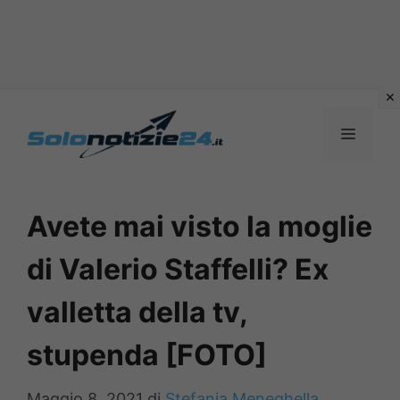
Vai
al
MENU
contenuto
Avete mai visto la moglie
di Valerio Staffelli? Ex
valletta della tv,
stupenda [FOTO]
Maggio 8, 2021
di
Stefania Meneghella