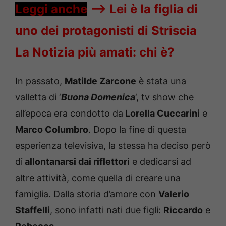
Leggi anche
—->
Lei è la figlia di
uno dei protagonisti di Striscia
La Notizia più amati: chi è?
In passato,
Matilde Zarcone
è stata una
valletta di ‘
Buona Domenica
‘, tv show che
all’epoca era condotto da
Lorella Cuccarini
e
Marco Columbro
. Dopo la fine di questa
esperienza televisiva, la stessa ha deciso però
di
allontanarsi dai riflettori
e dedicarsi ad
altre attività, come quella di creare una
famiglia. Dalla storia d’amore con
Valerio
Staffelli
, sono infatti nati due figli:
Riccardo
e