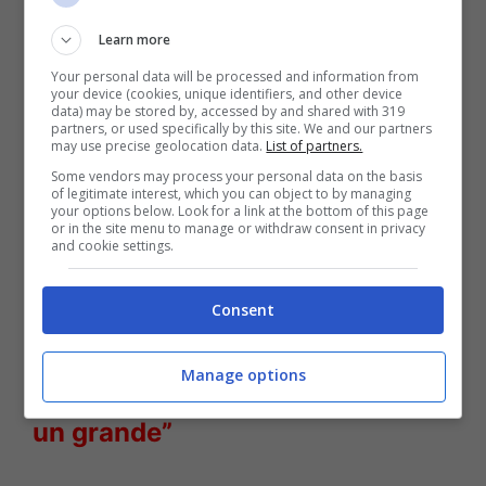
Da pochissimo, la coppia ha festeggiato
Learn more
venticinque anni di matrimonio
e, tutto
Your personal data will be processed and information from
questo tempo, sono più innamorati che mai.
your device (cookies, unique identifiers, and other device
data) may be stored by, accessed by and shared with 319
“
Questi decenni sono volati
“, ha detto
partners, or used specifically by this site. We and our partners
may use precise geolocation data.
List of partners.
Staffelli nel corso di un’intervista, “
Visto il
Some vendors may process your personal data on the basis
of legitimate interest, which you can object to by managing
fascino che Matilde esercita su di me,
mi
your options below. Look for a link at the bottom of this page
or in the site menu to manage or withdraw consent in privacy
sembra di stare con lei solo da due o tre anni,
and cookie settings.
c’è passione mista a complicità
“.
Consent
Leggi anche
—->
Valerio Staffelli
Manage options
doloroso lutto: “Sei sempre stato
un grande”