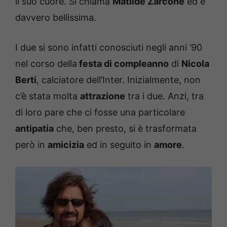
il suo cuore. Si chiama
Matilde Zarcone
ed è
davvero bellissima.
I due si sono infatti conosciuti negli anni ’90
nel corso della
festa di compleanno
di
Nicola
Berti
, calciatore dell’Inter. Inizialmente, non
c’è stata molta
attrazione
tra i due. Anzi, tra
di loro pare che ci fosse una particolare
antipatia
che, ben presto, si è trasformata
però in
amicizia
ed in seguito in
amore
.