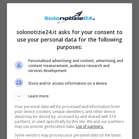
solonotizie24.it asks for your consent to
use your personal data for the following
purposes:
Basta
saltare le verdure in padella
con un po’
Personalised advertising and content, advertising and
d’olio. Da parte preparare
il cous cous
che
content measurement, audience research and
services development
non ha bisogno di essere bollito, ma soltanto
c
operto da 100 g di acqua calda
per 50 gr di
Store and/or access information on a device
cous cous.
Learn more
Your personal data will be processed and information from
Dopodiché condire il cous cous con le
your device (cookies, unique identifiers, and other device
data) may be stored by, accessed by and shared with 319
verdure, un piatto da leccarvi i baffi con
solo
partners, or used specifically by this site. We and our partners
may use precise geolocation data.
List of partners.
350 calorie.
Some vendors may process your personal data on the basis