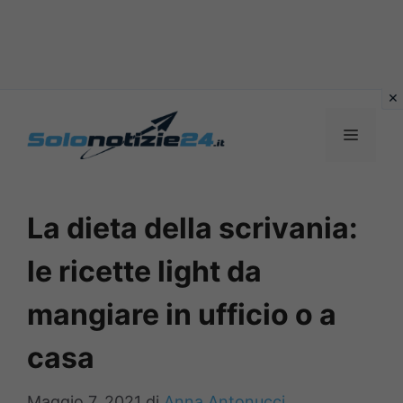
Vai
al
MENU
contenuto
La dieta della scrivania:
le ricette light da
mangiare in ufficio o a
casa
Maggio 7, 2021
di
Anna Antonucci