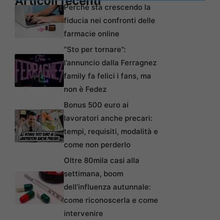
Articoli recenti
Perché sta crescendo la
fiducia nei confronti delle
farmacie online
“Sto per tornare”:
l’annuncio dalla Ferragnez
family fa felici i fans, ma
non è Fedez
Bonus 500 euro ai
lavoratori anche precari:
tempi, requisiti, modalità e
come non perderlo
Oltre 80mila casi alla
settimana, boom
dell’influenza autunnale:
come riconoscerla e come
intervenire