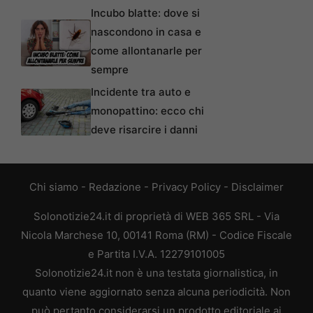
Incubo blatte: dove si
nascondono in casa e
come allontanarle per
sempre
Incidente tra auto e
monopattino: ecco chi
deve risarcire i danni
Chi siamo
-
Redazione
-
Privacy Policy
-
Disclaimer
Solonotizie24.it di proprietà di WEB 365 SRL - Via
Nicola Marchese 10, 00141 Roma (RM) - Codice Fiscale
e Partita I.V.A. 12279101005
Solonotizie24.it non è una testata giornalistica, in
quanto viene aggiornato senza alcuna periodicità. Non
può pertanto considerarsi un prodotto editoriale ai