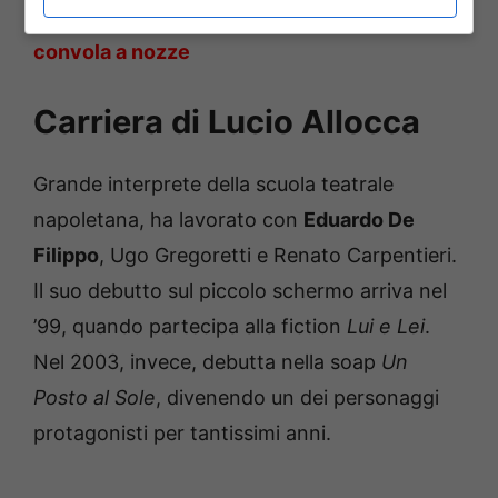
tempesta i fiori d’arancio : una coppia
convola a nozze
Carriera di Lucio Allocca
Grande interprete della scuola teatrale
napoletana, ha lavorato con
Eduardo De
Filippo
, Ugo Gregoretti e Renato Carpentieri.
Il suo debutto sul piccolo schermo arriva nel
’99, quando partecipa alla fiction
Lui e Lei
.
Nel 2003, invece, debutta nella soap
Un
Posto al Sole
, divenendo un dei personaggi
protagonisti per tantissimi anni.