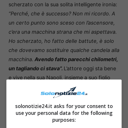
scherzato con la sua solita intelligente ironia:
“Perché, che è successo? Non mi ricordo. A
un certo punto sono sceso con l’ascensore,
c’era una macchina strana che mi aspettava.
Ho scherzato, ho fatto delle battute, è solo
che dovevamo sostituire qualche candela alla
macchina.
Avendo fatto parecchi chilometri,
un tagliando ci stava”.
L’attore oggi sta bene
e vive nella sua Napoli, insieme a suo figlio
Andrea e sua moglie Lucia. Attualmente
insegna presso la scuola di cinema
Pigrecoemme
e dirige l’Elaboratorio
solonotizie24.it asks for your consent to
use your personal data for the following
permanente dell’attore al
Theatre de Poche
purposes:
di Napoli.