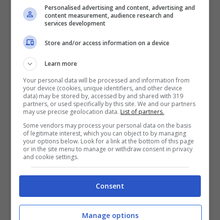
Personalised advertising and content, advertising and
content measurement, audience research and
Leggi anche —–>
Francesca Fialdini
services development
sostituita: chi prenderà il suo posto, il nome
Store and/or access information on a device
bomba della conduttrice
Learn more
Your personal data will be processed and information from
your device (cookies, unique identifiers, and other device
data) may be stored by, accessed by and shared with 319
partners, or used specifically by this site. We and our partners
may use precise geolocation data.
List of partners.
Some vendors may process your personal data on the basis
of legitimate interest, which you can object to by managing
your options below. Look for a link at the bottom of this page
or in the site menu to manage or withdraw consent in privacy
and cookie settings.
Consent
Leggi anche —–>
Temptation Island, dopo la
Manage options