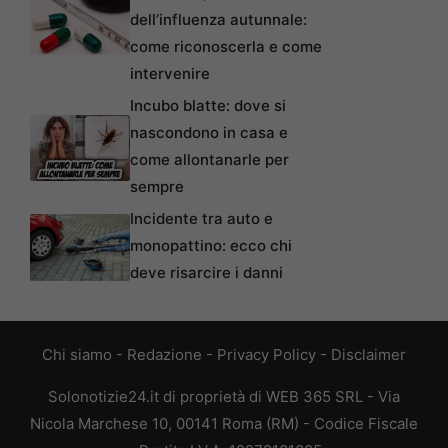
dell’influenza autunnale:
come riconoscerla e come
intervenire
Incubo blatte: dove si
nascondono in casa e
come allontanarle per
sempre
Incidente tra auto e
monopattino: ecco chi
deve risarcire i danni
Chi siamo
-
Redazione
-
Privacy Policy
-
Disclaimer
Solonotizie24.it di proprietà di WEB 365 SRL - Via
Nicola Marchese 10, 00141 Roma (RM) - Codice Fiscale