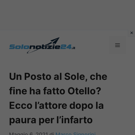
Vai
al
MENU
contenuto
Un Posto al Sole, che
fine ha fatto Otello?
Ecco l’attore dopo la
paura per l’infarto
Maggio 6, 2021
di
Marco Signorini