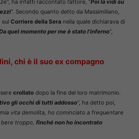
zze
“, ha infatti raccontato l’attore, “
Poi la vidi su
Pezzi
“. Secondo quanto detto da Massimiliano,
a sul
Corriere della Sera
nella quale dichiarava di
Da quel momento per me è stato l’inferno
“,
lini, chi è il suo ex compagno
ssere
crollato
dopo la fine del loro matrimonio.
vo gli occhi di tutti addosso
“, ha detto poi,
 mia vita demolita, ho cominciato a frequentare
 a bere troppo,
finché non ho incontrato