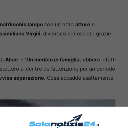
matrimonio lampo
con un noto
attore
e
similiano Virgili
, diventato conosciuto grazie
ava
Alice
in ‘
Un medico in famiglia
‘, ebbero infatti
 stettero al centro dell’attenzione per un periodo
vvisa separazione
. Cosa accadde esattamente