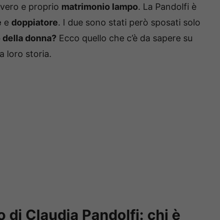
un vero e proprio
matrimonio lampo
. La Pandolfi è
e
e
doppiatore
. I due sono stati però sposati solo
o della donna?
Ecco quello che c’è da sapere su
la loro storia.
o di Claudia Pandolfi: chi è