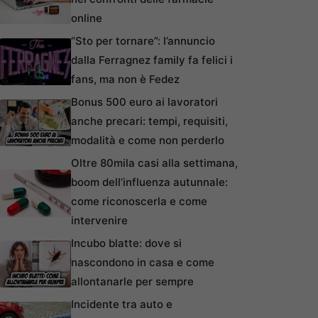
online
“Sto per tornare”: l’annuncio
dalla Ferragnez family fa felici i
fans, ma non è Fedez
Bonus 500 euro ai lavoratori
anche precari: tempi, requisiti,
modalità e come non perderlo
Oltre 80mila casi alla settimana,
boom dell’influenza autunnale:
come riconoscerla e come
intervenire
Incubo blatte: dove si
nascondono in casa e come
allontanarle per sempre
Incidente tra auto e