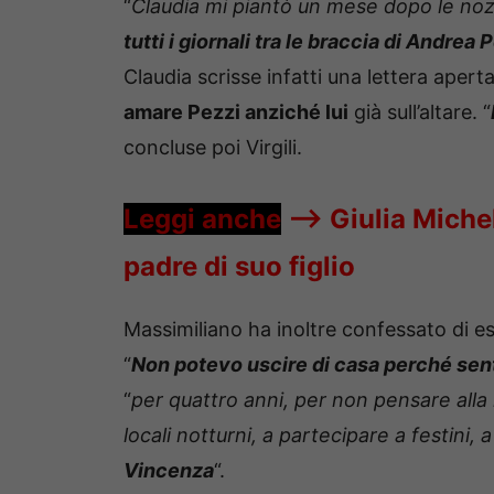
“
Claudia mi piantò un mese dopo le no
tutti i giornali tra le braccia di Andrea 
Claudia scrisse infatti una lettera apert
amare Pezzi anziché lui
già sull’altare. “
concluse poi Virgili.
Leggi anche
—->
Giulia Miche
padre di suo figlio
Massimiliano ha inoltre confessato di e
“
Non potevo uscire di casa perché senti
“
per quattro anni, per non pensare alla
locali notturni, a partecipare a festini,
Vincenza
“.