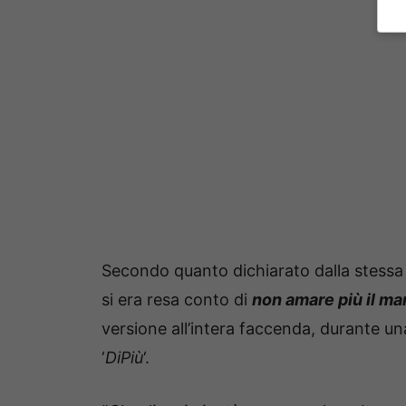
Secondo quanto dichiarato dalla stessa
si era resa conto di
non amare più il ma
versione all’intera faccenda, durante una
‘
DiPiù
‘.