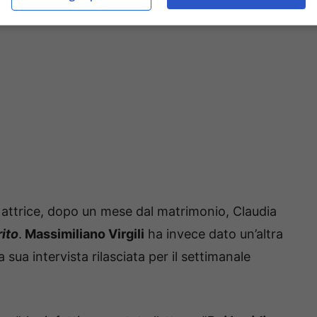
 attrice, dopo un mese dal matrimonio, Claudia
rito
.
Massimiliano Virgili
ha invece dato un’altra
 sua intervista rilasciata per il settimanale