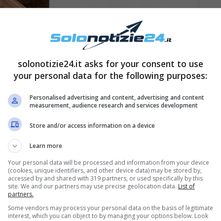
solonotizie24.it asks for your consent to use
your personal data for the following purposes:
Personalised advertising and content, advertising and content
measurement, audience research and services development
Store and/or access information on a device
2019 sul set del singolo
Margarita.
I due, prima di
Learn more
nsieme. Come ha raccontato
Elodie
, è stata lei a
Your personal data will be processed and information from your device
ra i due è scattata una vera e propria scintilla e
(cookies, unique identifiers, and other device data) may be stored by,
accessed by and shared with 319 partners, or used specifically by this
ere il rapper milanese, Elodie ha avuto una
site. We and our partners may use precise geolocation data.
List of
partners.
, conosciuto nel talent di Canale 5,
Amici
.
Some vendors may process your personal data on the basis of legitimate
interest, which you can object to by managing your options below. Look