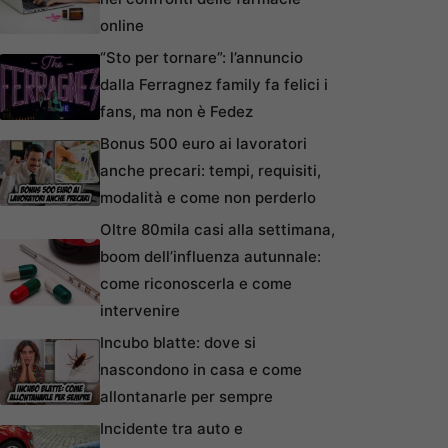
online
“Sto per tornare”: l’annuncio
dalla Ferragnez family fa felici i
fans, ma non è Fedez
Bonus 500 euro ai lavoratori
anche precari: tempi, requisiti,
modalità e come non perderlo
Oltre 80mila casi alla settimana,
boom dell’influenza autunnale:
come riconoscerla e come
intervenire
Incubo blatte: dove si
nascondono in casa e come
allontanarle per sempre
Incidente tra auto e