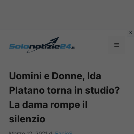
Vai
al
MENU
contenuto
Uomini e Donne, Ida
Platano torna in studio?
La dama rompe il
silenzio
Marzo 12, 2021
di
FabioS