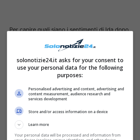
Per capire quali siano i sentimenti di Ida dopo
quanto successo, il settimanale Uomini e
Donne Magazine l’ha intervistata. L’ex
solonotizie24.it asks for your consent to
protagonista non ha voluto commentare la
use your personal data for the following
nuova relazione di Riccardo, preferendo
purposes:
lasciare loro la libertà di viverla in totale
Personalised advertising and content, advertising and
serenità
. Ida Platano però ha parlato di un
content measurement, audience research and
services development
possibile ritorno in trasmissione: “Ho preso
più volte in considerazione questa opzione,
Store and/or access information on a device
indipendentemente dalla presenza di
Learn more
Riccardo. Sto facendo un
lavoro importante
Your personal data will be processed and information from
su me stessa e, appena sarò pronta e carica,