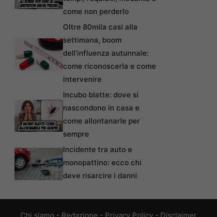
come non perderlo
Oltre 80mila casi alla
settimana, boom
dell’influenza autunnale:
come riconoscerla e come
intervenire
Incubo blatte: dove si
nascondono in casa e
come allontanarle per
sempre
Incidente tra auto e
monopattino: ecco chi
deve risarcire i danni
Chi siamo
-
Redazione
-
Privacy Policy
-
Disclaimer