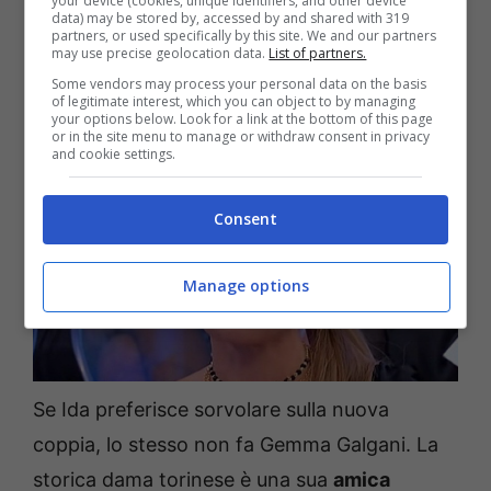
your device (cookies, unique identifiers, and other device
data) may be stored by, accessed by and shared with 319
chi lo sa…Magari potrei anche tornare”.
partners, or used specifically by this site. We and our partners
may use precise geolocation data.
List of partners.
Some vendors may process your personal data on the basis
Parla Gemma Galgani
of legitimate interest, which you can object to by managing
your options below. Look for a link at the bottom of this page
or in the site menu to manage or withdraw consent in privacy
and cookie settings.
Consent
Manage options
Se Ida preferisce sorvolare sulla nuova
coppia, lo stesso non fa Gemma Galgani. La
storica dama torinese è una sua
amica