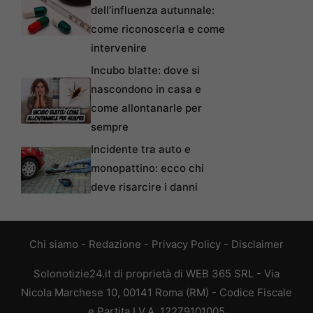
dell’influenza autunnale:
come riconoscerla e come
intervenire
Incubo blatte: dove si
nascondono in casa e
come allontanarle per
sempre
Incidente tra auto e
monopattino: ecco chi
deve risarcire i danni
Chi siamo
-
Redazione
-
Privacy Policy
-
Disclaimer
Solonotizie24.it di proprietà di WEB 365 SRL - Via
Nicola Marchese 10, 00141 Roma (RM) - Codice Fiscale
e Partita I.V.A. 12279101005