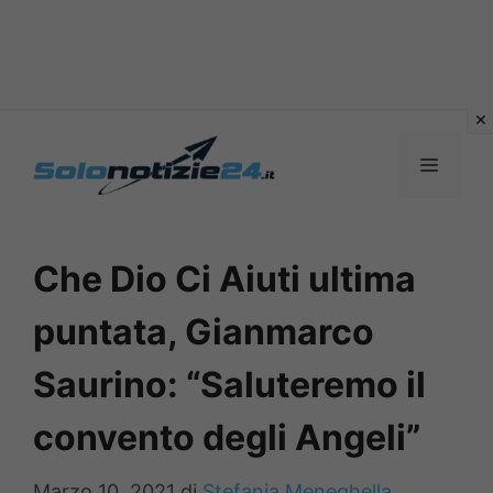
Vai
al
MENU
contenuto
Che Dio Ci Aiuti ultima
puntata, Gianmarco
Saurino: “Saluteremo il
convento degli Angeli”
Marzo 10, 2021
di
Stefania Meneghella