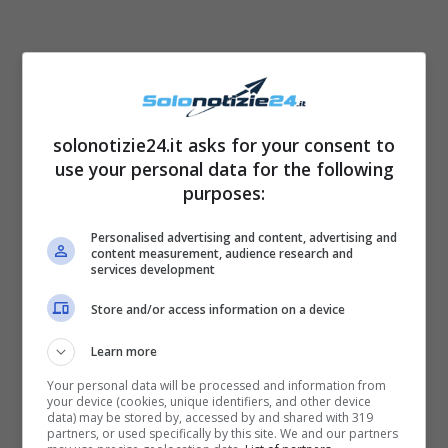
solonotizie24.it asks for your consent to
use your personal data for the following
purposes:
Personalised advertising and content, advertising and
content measurement, audience research and
services development
L’ultima puntata di ‘
Che Dio ci aiuti 6
‘ avrebbe
Store and/or access information on a device
dovuto andare in onda il giorno 4 marzo
Learn more
2021, ma la sua programmazione è stata
Your personal data will be processed and information from
your device (cookies, unique identifiers, and other device
sostituita dal
Festival di Sanremo
. Salvo
data) may be stored by, accessed by and shared with 319
partners, or used specifically by this site. We and our partners
imprevisti, la messa in onda dei prossimi