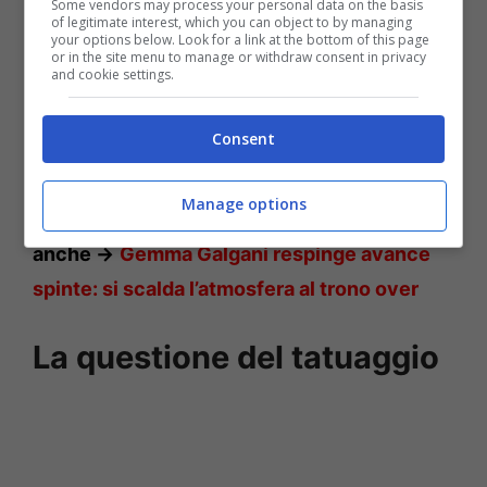
Some vendors may process your personal data on the basis
of legitimate interest, which you can object to by managing
your options below. Look for a link at the bottom of this page
or in the site menu to manage or withdraw consent in privacy
and cookie settings.
Consent
Manage options
Maurizio e Gemma – Solonotizie24
Leggi
anche ->
Gemma Galgani respinge avance
spinte: si scalda l’atmosfera al trono over
La questione del tatuaggio