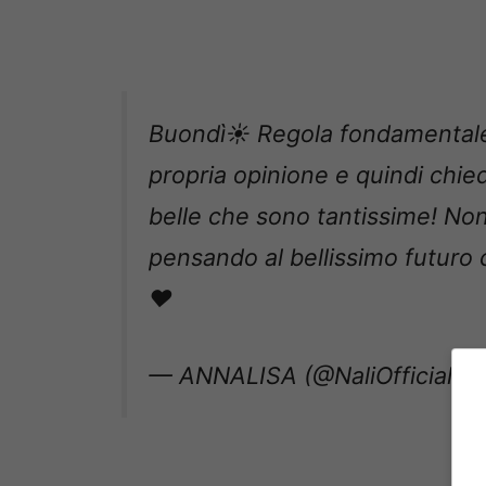
Buondì☀️ Regola fondamentale:
propria opinione e quindi chied
belle che sono tantissime! No
pensando al bellissimo futuro 
❤️
— ANNALISA (@NaliOfficial)
M