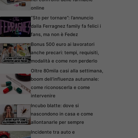
online
“Sto per tornare”: l’annuncio
dalla Ferragnez family fa felici i
fans, ma non è Fedez
Bonus 500 euro ai lavoratori
anche precari: tempi, requisiti,
modalità e come non perderlo
Oltre 80mila casi alla settimana,
boom dell’influenza autunnale:
come riconoscerla e come
intervenire
Incubo blatte: dove si
nascondono in casa e come
allontanarle per sempre
Incidente tra auto e