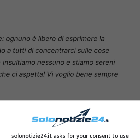
 ognuno è libero di esprimere la
o a tutti di concentrarci sulle cose
n insultiamo nessuno e stiamo sereni
che ci aspetta! Vi voglio bene sempre
arch 8, 2021
solonotizie24.it asks for your consent to use