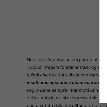
Non solo. Annalisa ha poi pubblicato un
“Buondì. Regola fondamentale: ognuno è
quindi chiedo a tutti di concentrarci su
insultiamo nessuno e stiamo sereni pen
voglio bene sempre”.
Per molti Annalisa
della serata in cui si è espressa tale giu
posto votato dalla Sala Stampa, ha fatto