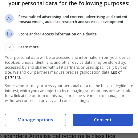
your personal data for the following purposes:
Personalised advertising and content, advertising and content
measurement, audience research and services development
Store and/or access information on a device
Learn more
Your personal data will be processed and information from your device
(cookies, unique identifiers, and other device data) may be stored by,
accessed by and shared with 319 partners, or used specifically by this
site. We and our partners may use precise geolocation data.
List of
 tweet sul suo account ufficiale molto eloquente:
partners.
Some vendors may process your personal data on the basis of legitimate
 libero di esprimere la propria opinione e
interest, which you can object to by managing your options below. Look
for a link at the bottom of this page or in the site menu to manage or
lle cose belle che sono tantissime.
Non
withdraw consent in privacy and cookie settings.
sando al bellissimo futuro che ci aspetta.
Vi
 non ha gradito il voto della Sala Stampa. Prima
Manage options
Consent
ria, la cantante risultava seconda. Il 17esimo
 scendere Annalisa dal podio nella classifica