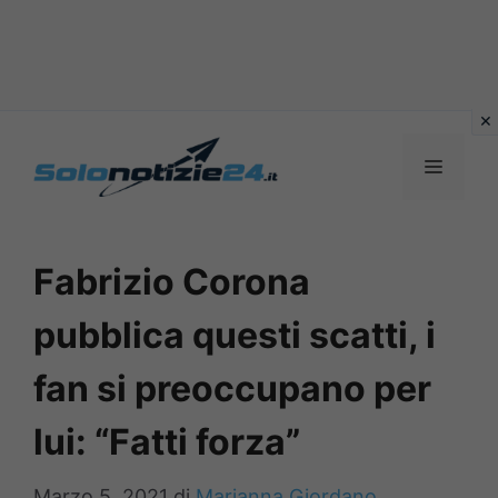
Vai
al
MENU
contenuto
Fabrizio Corona
pubblica questi scatti, i
fan si preoccupano per
lui: “Fatti forza”
Marzo 5, 2021
di
Marianna Giordano