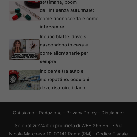
settimana, boom
dell’influenza autunnale:
come riconoscerla e come
intervenire
Incubo blatte: dove si
nascondono in casa e
come allontanarle per
sempre
Incidente tra auto e
monopattino: ecco chi
deve risarcire i danni
Chi siamo
-
Redazione
-
Privacy Policy
-
Disclaimer
Solonotizie24.it di proprietà di WEB 365 SRL - Via
Nicola Marchese 10, 00141 Roma (RM) - Codice Fiscale