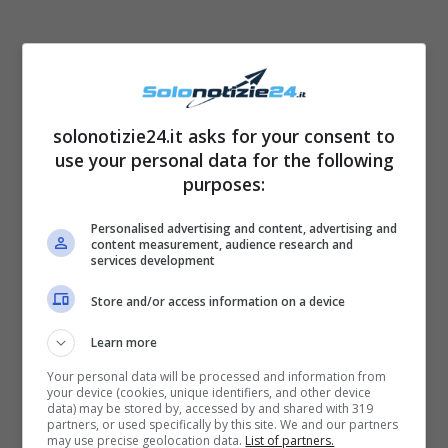
solonotizie24.it asks for your consent to
use your personal data for the following
purposes:
Le
Paola Turci, la verità su Francesca
Personalised advertising and content, advertising and
content measurement, audience research and
Pascale | La cantante rompe il silenzio
services development
Store and/or access information on a device
La seconda serata del
Learn more
Festival
Your personal data will be processed and information from
your device (cookies, unique identifiers, and other device
data) may be stored by, accessed by and shared with 319
Amadeus ha potuto consolarsi con i dati
partners, or used specifically by this site. We and our partners
may use precise geolocation data.
List of partners.