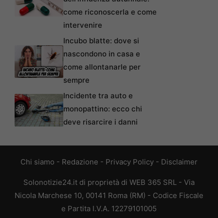
come riconoscerla e come
intervenire
Incubo blatte: dove si
nascondono in casa e
come allontanarle per
sempre
Incidente tra auto e
monopattino: ecco chi
deve risarcire i danni
Chi siamo
-
Redazione
-
Privacy Policy
-
Disclaimer
Solonotizie24.it di proprietà di WEB 365 SRL - Via
Nicola Marchese 10, 00141 Roma (RM) - Codice Fiscale
e Partita I.V.A. 12279101005