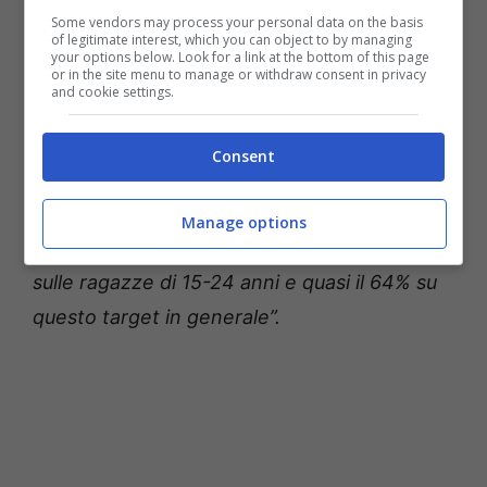
social: Il Festival di Sanremo 2021, nella prima
Some vendors may process your personal data on the basis
puntata, è stato l’evento televisivo più
of legitimate interest, which you can object to by managing
your options below. Look for a link at the bottom of this page
commentato della storia social nostrana. In
or in the site menu to manage or withdraw consent in privacy
and cookie settings.
più il conduttore ha aggiunto:
“Mi fa piacere
soprattutto
il dato dei
giovani
. Non avevo la
Consent
missione di svecchiare il Festival a ogni
costo, ma era la strada che volevo
Manage options
intraprendere. Oltre il71 per cento di share
sulle ragazze di 15-24 anni e quasi il 64% su
questo target in generale”.