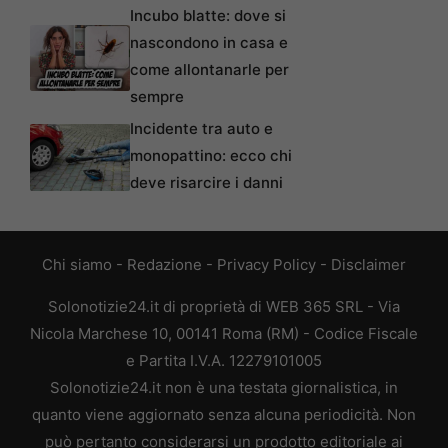
Incubo blatte: dove si
nascondono in casa e
come allontanarle per
sempre
Incidente tra auto e
monopattino: ecco chi
deve risarcire i danni
Chi siamo
-
Redazione
-
Privacy Policy
-
Disclaimer
Solonotizie24.it di proprietà di WEB 365 SRL - Via
Nicola Marchese 10, 00141 Roma (RM) - Codice Fiscale
e Partita I.V.A. 12279101005
Solonotizie24.it non è una testata giornalistica, in
quanto viene aggiornato senza alcuna periodicità. Non
può pertanto considerarsi un prodotto editoriale ai