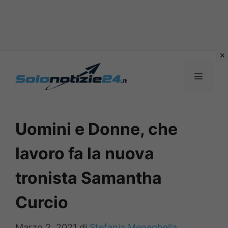
Vai
al
MENU
contenuto
Uomini e Donne, che
lavoro fa la nuova
tronista Samantha
Curcio
Marzo 2, 2021
di
Stefania Meneghella