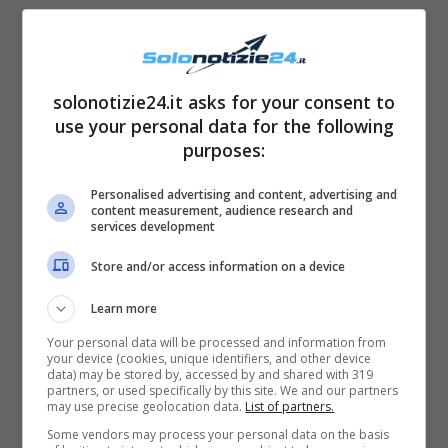
solonotizie24.it asks for your consent to
use your personal data for the following
purposes:
Personalised advertising and content, advertising and
content measurement, audience research and
services development
Attualmente, è invece diventata la nuova
Store and/or access information on a device
tronista di ‘
Uomini e Donne
‘, insieme a
Learn more
Massimiliano Mollicone
e
Giacomo Czerny
.
Your personal data will be processed and information from
Nel video di presentazione, la Curcio ha
your device (cookies, unique identifiers, and other device
data) may be stored by, accessed by and shared with 319
affermato di aver sempre
lavorato sin da
partners, or used specifically by this site. We and our partners
may use precise geolocation data.
List of partners.
giovanissima
e di essersi “
fatta da sola
“.
Some vendors may process your personal data on the basis