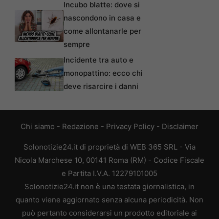
Incubo blatte: dove si
nascondono in casa e
come allontanarle per
sempre
Incidente tra auto e
monopattino: ecco chi
deve risarcire i danni
Chi siamo
-
Redazione
-
Privacy Policy
-
Disclaimer
Solonotizie24.it di proprietà di WEB 365 SRL - Via
Nicola Marchese 10, 00141 Roma (RM) - Codice Fiscale
e Partita I.V.A. 12279101005
Solonotizie24.it non è una testata giornalistica, in
quanto viene aggiornato senza alcuna periodicità. Non
può pertanto considerarsi un prodotto editoriale ai