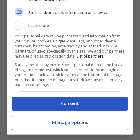
chi c’era prima di Giovanna Civitillo
Store and/or access information on a device
Tra dieta vegana e tatuaggi
Learn more
Your personal data will be processed and information from
your device (cookies, unique identifiers, and other device
In un’intervista rilasciata qualche tempo fa a
data) may be stored by, accessed by and shared with 319
partners, or used specifically by this site. We and our partners
Tattoolife
, ha parlato dei suoi tantissimi
may use precise geolocation data.
List of partners.
tatuaggi:
“Sulla schiena ho le figure della
Some vendors may process your personal data on the basis
of legitimate interest, which you can object to by managing
Madonna dell’Arco, vale a dire la santa
your options below. Look for a link at the bottom of this page
or in the site menu to manage or withdraw consent in privacy
patrona di Napoli, e di Giovanni Battista, il
and cookie settings.
personaggio biblico. Lui sta regalando a lei un
cuore nuovo di zecca,
un po’ come ha fatto il
Consent
mio fidanzato con me quando ci siamo
Manage options
conosciuti”.