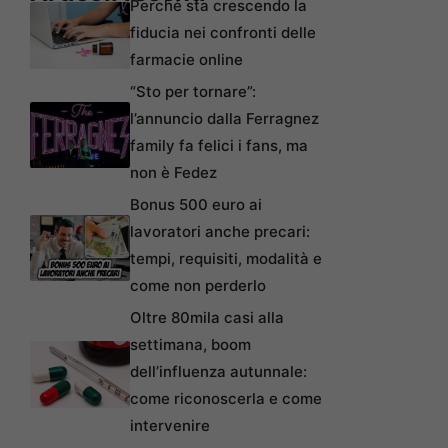
Perché sta crescendo la
fiducia nei confronti delle
farmacie online
“Sto per tornare”:
l’annuncio dalla Ferragnez
family fa felici i fans, ma
non è Fedez
Bonus 500 euro ai
lavoratori anche precari:
tempi, requisiti, modalità e
come non perderlo
Oltre 80mila casi alla
settimana, boom
dell’influenza autunnale:
come riconoscerla e come
intervenire