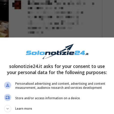
solonotizie24.it asks for your consent to use
your personal data for the following purposes:
Personalised advertising and content, advertising and content
measurement, audience research and services development
ficiale, posta spesso foto e stories relative alla
Store and/or access information on a device
, negli anni scorsi, ha aperto le porte della sua
Learn more
cucina
, uno dei posti preferiti da Iva Zanicchi,