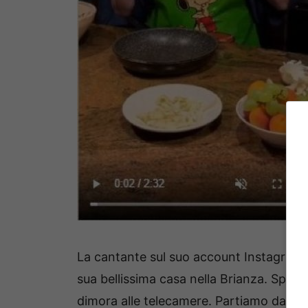
La cantante sul suo account Instagram uf
sua bellissima casa nella Brianza. Spesso
dimora alle telecamere. Partiamo dalla