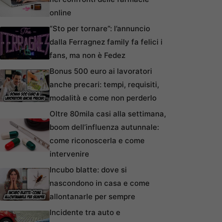
online
“Sto per tornare”: l’annuncio
dalla Ferragnez family fa felici i
fans, ma non è Fedez
Bonus 500 euro ai lavoratori
anche precari: tempi, requisiti,
modalità e come non perderlo
Oltre 80mila casi alla settimana,
boom dell’influenza autunnale:
come riconoscerla e come
intervenire
Incubo blatte: dove si
nascondono in casa e come
allontanarle per sempre
Incidente tra auto e