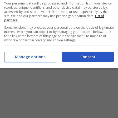
Your personal data will be processed and information from your device
terizzata dalla presenza di maioliche bianche e
(cookies, unique identifiers, and other device data) may be stored by,
accessed by and shared with 319 partners, or used specifically by this
va numerosi forni e diversi lavandini. Uno spazio
site. We and our partners may use precise geolocation data.
List of
partners.
tutta tranquillità, mostrando le sue opere
Some vendors may process your personal data on the basis of legitimate
interest, which you can object to by managing your options below. Look
for a link at the bottom of this page or in the site menu to manage or
withdraw consent in privacy and cookie settings.
orso: le news sull’ultima stagione
Manage options
Consent