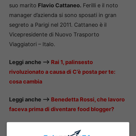
suo marito
Flavio Cattaneo.
Ferilli e il noto
manager d’azienda si sono sposati in gran
segreto a Parigi nel 2011. Cattaneo è il
Vicepresidente di Nuovo Trasporto
Viaggiatori – Italo.
Leggi anche —–>
Rai 1, palinsesto
rivoluzionato a causa di C’è posta per te:
cosa cambia
Leggi anche —–>
Benedetta Rossi, che lavoro
faceva prima di diventare food blogger?