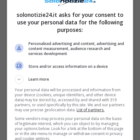
solonotizie24.it asks for your consent to
use your personal data for the following
purposes:
Personalised advertising and content, advertising and
content measurement, audience research and
services development
Store and/or access information on a device
Arredata secondo i gusti
Learn more
dell’attrice
Your personal data will be processed and information from
your device (cookies, unique identifiers, and other device
data) may be stored by, accessed by and shared with 319
La terrazza, come abbiamo visto, è piena di
partners, or used specifically by this site. We and our partners
may use precise geolocation data.
List of partners.
piante e fiori, specie di rose. Un’area della
Some vendors may process your personal data on the basis
of legitimate interest, which you can object to by managing
cassa che regala un’atmosfera delicata e
your options below. Look for a link at the bottom of this page
or in the site menu to manage or withdraw consent in privacy
romantica. L’attico di
Sabrina Ferilli
ha diversi
and cookie settings.