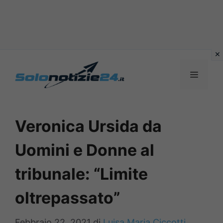
Vai
al
MENU
contenuto
Veronica Ursida da
Uomini e Donne al
tribunale: “Limite
oltrepassato”
Febbraio 22, 2021
di
Luisa Maria Ciccotti