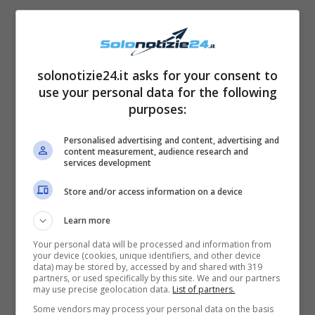
solonotizie24.it asks for your consent to
use your personal data for the following
purposes:
Dopo la messa in onda della puntata, nella
Personalised advertising and content, advertising and
quale Veronica viene accusata di utilizzare i
content measurement, audience research and
services development
social per farsi pubblicità ai danni di alcuni dei
Store and/or access information on a device
presenti in studio, il popolo del web si è
schierato in sua difesa, ma una piccola parte
Learn more
l’ha offesa pesantemente. Recentemente
Your personal data will be processed and information from
your device (cookies, unique identifiers, and other device
Veronica ha ricevuto nuovamente dei
data) may be stored by, accessed by and shared with 319
partners, or used specifically by this site. We and our partners
messaggi offensivi da parte di alcuni utenti e
may use precise geolocation data.
List of partners.
lei ha minacciato di bloccarli e forse
Some vendors may process your personal data on the basis