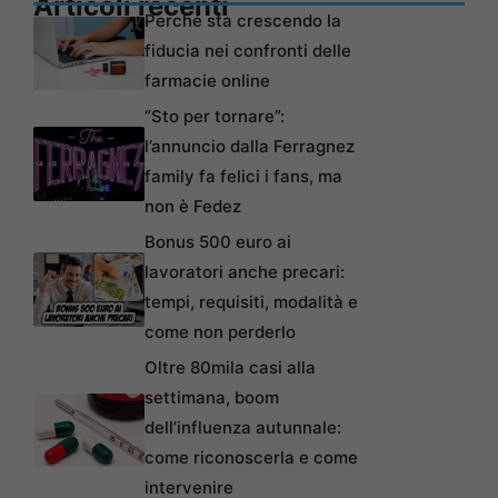
Articoli recenti
Perché sta crescendo la
fiducia nei confronti delle
farmacie online
“Sto per tornare”:
l’annuncio dalla Ferragnez
family fa felici i fans, ma
non è Fedez
Bonus 500 euro ai
lavoratori anche precari:
tempi, requisiti, modalità e
come non perderlo
Oltre 80mila casi alla
settimana, boom
dell’influenza autunnale:
come riconoscerla e come
intervenire