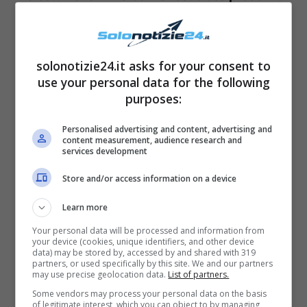
della nebbia nella valli del Nord,
ma già da
martedì 23 febbraio
questo fenomeno
tenderà a ridursi. Bisognerà farci i conti con
solonotizie24.it asks for your consent to
use your personal data for the following
la foschia al mattino presto sulle regioni
purposes:
settentrionali, mentre sulle coste adriatiche ci
saranno delle nubi a togliere un po’ di luce.
Personalised advertising and content, advertising and
content measurement, audience research and
Altrove splenderà il sole e il termometro avrà
services development
un’avanzata verso l’alto.
Store and/or access information on a device
Learn more
Mercoledì 24 febbraio
ci sarà un ulteriore
Your personal data will be processed and information from
aumento termico e un’ulteriore riduzione della
your device (cookies, unique identifiers, and other device
data) may be stored by, accessed by and shared with 319
nebbia al Nord. Sarà una giornata di inizio
partners, or used specifically by this site. We and our partners
may use precise geolocation data.
List of partners.
primavera con la colonnina di mercurio che
Some vendors may process your personal data on the basis
arriverà a 22 gradi in Toscana (Pistoia, Pisa,
of legitimate interest, which you can object to by managing