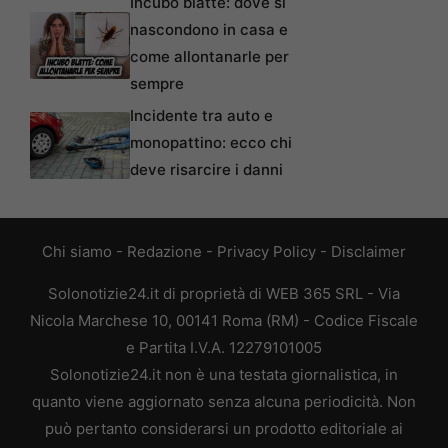
Incubo blatte: dove si
nascondono in casa e
come allontanarle per
sempre
Incidente tra auto e
monopattino: ecco chi
deve risarcire i danni
Chi siamo
-
Redazione
-
Privacy Policy
-
Disclaimer
Solonotizie24.it di proprietà di WEB 365 SRL - Via
Nicola Marchese 10, 00141 Roma (RM) - Codice Fiscale
e Partita I.V.A. 12279101005
Solonotizie24.it non è una testata giornalistica, in
quanto viene aggiornato senza alcuna periodicità. Non
può pertanto considerarsi un prodotto editoriale ai