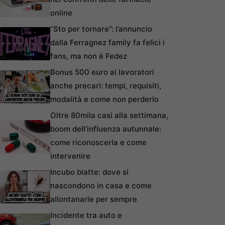
online
“Sto per tornare”: l’annuncio
dalla Ferragnez family fa felici i
fans, ma non è Fedez
Bonus 500 euro ai lavoratori
anche precari: tempi, requisiti,
modalità e come non perderlo
Oltre 80mila casi alla settimana,
boom dell’influenza autunnale:
come riconoscerla e come
intervenire
Incubo blatte: dove si
nascondono in casa e come
allontanarle per sempre
Incidente tra auto e