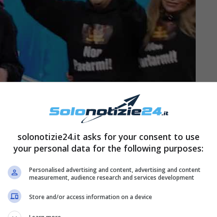
solonotizie24.it asks for your consent to use
your personal data for the following purposes:
pupazzone
“, ha così raccontato il cantante, “
non
Personalised advertising and content, advertising and content
Non riuscivo a respirare
, boccheggiavo, forse
measurement, audience research and services development
uto lo scorso ottobre
“.
Store and/or access information on a device