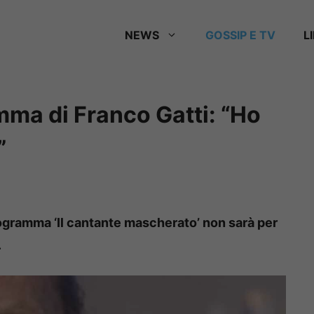
NEWS
GOSSIP E TV
L
amma di Franco Gatti: “Ho
”
rogramma ‘Il cantante mascherato’ non sarà per
.