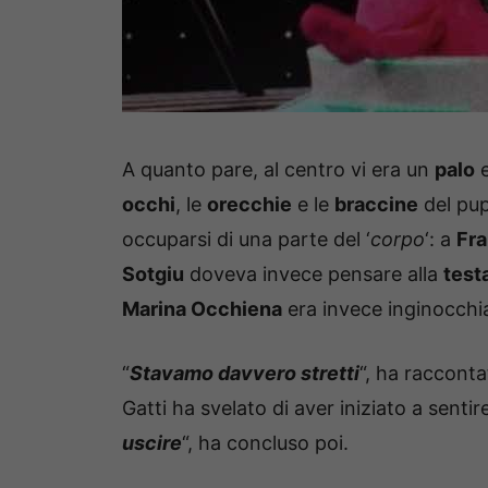
A quanto pare, al centro vi era un
palo
e
occhi
, le
orecchie
e le
braccine
del pu
occuparsi di una parte del ‘
corpo
‘: a
Fra
Sotgiu
doveva invece pensare alla
test
Marina Occhiena
era invece inginocchi
“
Stavamo davvero stretti
“, ha racconta
Gatti ha svelato di aver iniziato a sentir
uscire
“, ha concluso poi.