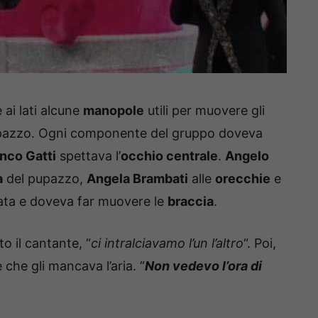
 ai lati alcune
manopole
utili per muovere gli
pazzo. Ogni componente del gruppo doveva
nco Gatti
spettava l’
occhio centrale
.
Angelo
a
del pupazzo,
Angela Brambati
alle
orecchie
e
ata e doveva far muovere le
braccia
.
to il cantante, “
ci intralciavamo l’un l’altro
“. Poi,
e che gli mancava l’aria. “
Non vedevo l’ora di