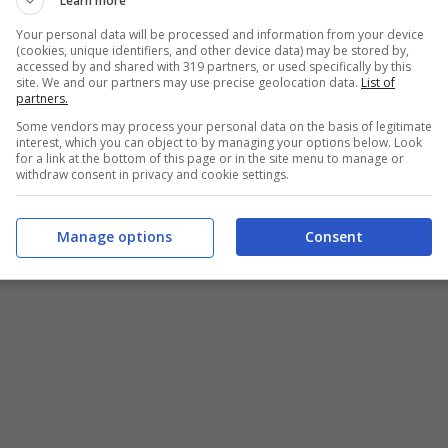
o di
Coronavirus
, e di esser stato davvero male.
Learn more
uato, “
e
mi sono detto: resisti, sei in televisione
.
Your personal data will be processed and information from your device
(cookies, unique identifiers, and other device data) may be stored by,
vuto paura di morire
“.
accessed by and shared with 319 partners, or used specifically by this
site. We and our partners may use precise geolocation data.
List of
partners.
tta la maschera
Some vendors may process your personal data on the basis of legitimate
interest, which you can object to by managing your options below. Look
for a link at the bottom of this page or in the site menu to manage or
withdraw consent in privacy and cookie settings.
’era composta la grande
maschera
nella quale
Manage options
Consent