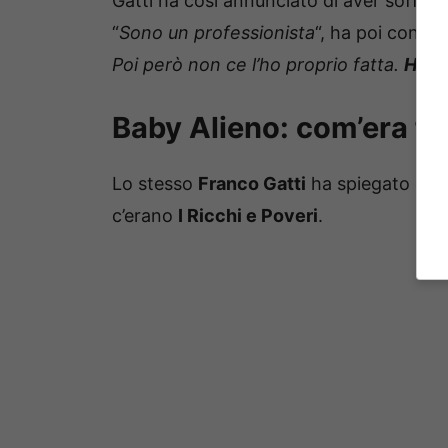
Gatti ha così annunciato di aver soffert
“
Sono un professionista
“, ha poi contin
Poi però non ce l’ho proprio fatta.
Ho a
Baby Alieno: com’era fa
Lo stesso
Franco Gatti
ha spiegato com
c’erano
I Ricchi e Poveri
.