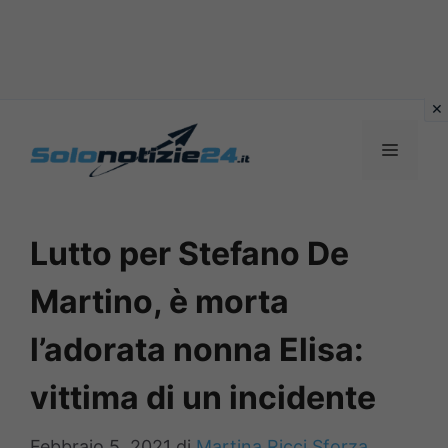
Vai
al
MENU
contenuto
Lutto per Stefano De
Martino, è morta
l’adorata nonna Elisa:
vittima di un incidente
Febbraio 5, 2021
di
Martina Ricci Sforza