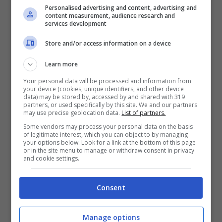
Personalised advertising and content, advertising and
Leggi anche—–>
Carolyn Smith
content measurement, audience research and
services development
doloroso lutto: “Notizia
Store and/or access information on a device
scioccante, sono senza parole”
Learn more
Your personal data will be processed and information from
your device (cookies, unique identifiers, and other device
data) may be stored by, accessed by and shared with 319
partners, or used specifically by this site. We and our partners
may use precise geolocation data.
List of partners.
Some vendors may process your personal data on the basis
of legitimate interest, which you can object to by managing
your options below. Look for a link at the bottom of this page
or in the site menu to manage or withdraw consent in privacy
and cookie settings.
Consent
Manage options
De Martino aveva con nonna Elena un