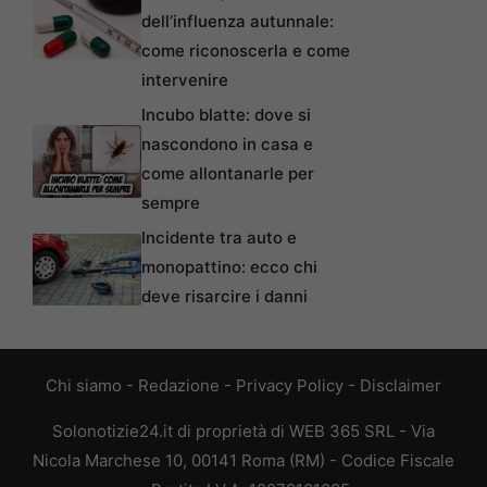
dell’influenza autunnale:
come riconoscerla e come
intervenire
Incubo blatte: dove si
nascondono in casa e
come allontanarle per
sempre
Incidente tra auto e
monopattino: ecco chi
deve risarcire i danni
Chi siamo
-
Redazione
-
Privacy Policy
-
Disclaimer
Solonotizie24.it di proprietà di WEB 365 SRL - Via
Nicola Marchese 10, 00141 Roma (RM) - Codice Fiscale