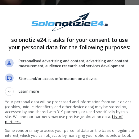
solonotizie24.it asks for your consent to use
your personal data for the following purposes:
l Paradiso delle Signore
. Al termine della puntata
tta da Serena Bortone, dalle 15:30 andrà in
Personalised advertising and content, advertising and content
measurement, audience research and services development
i incontri del nuovo Presidente del Consiglio
Store and/or access information on a device
rlamentari, in diretta da Palazzo Chigi. Salta
r le 15:55. Non è escluso che la
Learn more
e dei cambiamenti anche per la settimana che
Your personal data will be processed and information from your device
(cookies, unique identifiers, and other device data) may be stored by,
ni, per tale motivo, non ha comunicato quando
accessed by and shared with 319 partners, or used specifically by this
site. We and our partners may use precise geolocation data.
List of
i oggi. Con molta probabilità, lunedì potrebbe
partners.
o.
Some vendors may process your personal data on the basis of legitimate
interest, which you can object to by managing your options below. Look