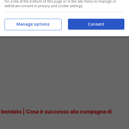
for a link at the bottom of this page or in the site menu to manage or
withdraw consent in privacy and cookie settings.
con Barbara d’Urso. E lei mi ha cacciato di
Manage options
Consent
o bendato | Cosa è successo alla compagna di