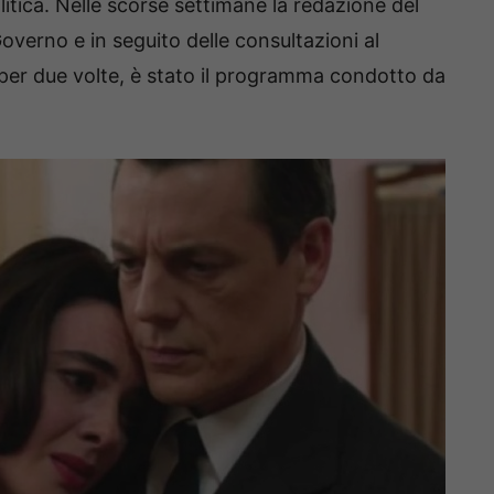
olitica. Nelle scorse settimane la redazione del
Governo e in seguito delle consultazioni al
, per due volte, è stato il programma condotto da