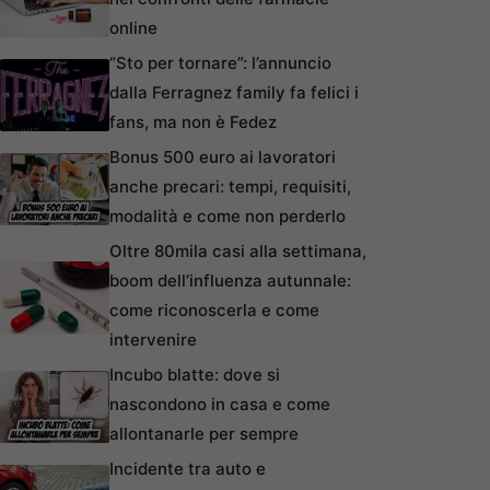
online
“Sto per tornare”: l’annuncio
dalla Ferragnez family fa felici i
fans, ma non è Fedez
Bonus 500 euro ai lavoratori
anche precari: tempi, requisiti,
modalità e come non perderlo
Oltre 80mila casi alla settimana,
boom dell’influenza autunnale:
come riconoscerla e come
intervenire
Incubo blatte: dove si
nascondono in casa e come
allontanarle per sempre
Incidente tra auto e