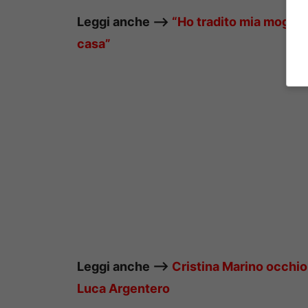
Leggi anche —->
“Ho tradito mia moglie 
casa”
Leggi anche —->
Cristina Marino occhi
Luca Argentero