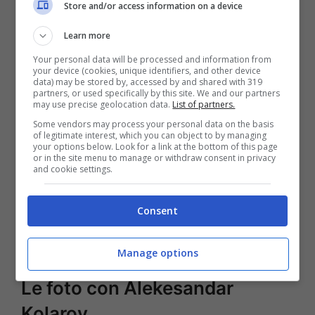
Store and/or access information on a device
Learn more
Your personal data will be processed and information from
your device (cookies, unique identifiers, and other device
data) may be stored by, accessed by and shared with 319
partners, or used specifically by this site. We and our partners
may use precise geolocation data.
List of partners.
Some vendors may process your personal data on the basis
of legitimate interest, which you can object to by managing
your options below. Look for a link at the bottom of this page
Il dolore per una perdita come questa rimane
or in the site menu to manage or withdraw consent in privacy
and cookie settings.
nel cuore, ma la vita va avanti e a quanto
pare per
Francesca Fioretti
è anche giusto il
Consent
momento di tornare a sorridere e aprire il
proprio cuore a un nuovo amore.
Manage options
Le foto con Alekesandar
Kolarov