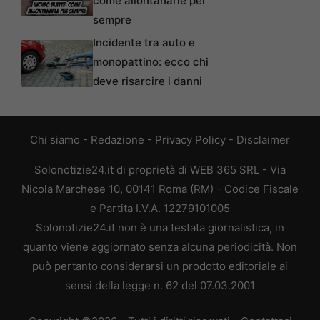
come allontanarle per
sempre
Incidente tra auto e
monopattino: ecco chi
deve risarcire i danni
Chi siamo
-
Redazione
-
Privacy Policy
-
Disclaimer
Solonotizie24.it di proprietà di WEB 365 SRL - Via
Nicola Marchese 10, 00141 Roma (RM) - Codice Fiscale
e Partita I.V.A. 12279101005
Solonotizie24.it non è una testata giornalistica, in
quanto viene aggiornato senza alcuna periodicità. Non
può pertanto considerarsi un prodotto editoriale ai
sensi della legge n. 62 del 07.03.2001