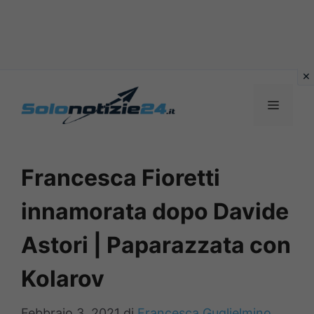
Vai
al
MENU
contenuto
Francesca Fioretti
innamorata dopo Davide
Astori | Paparazzata con
Kolarov
Febbraio 3, 2021
di
Francesca Guglielmino