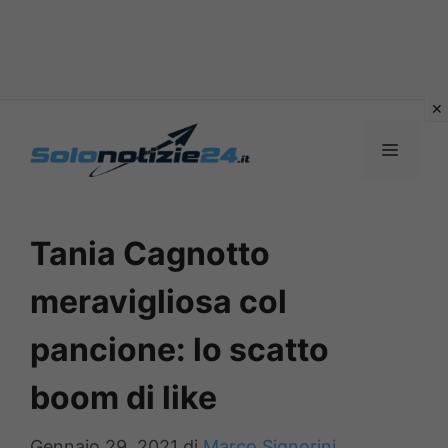
Vai
al
MENU
contenuto
Tania Cagnotto
meravigliosa col
pancione: lo scatto
boom di like
Gennaio 29, 2021
di
Marco Signorini