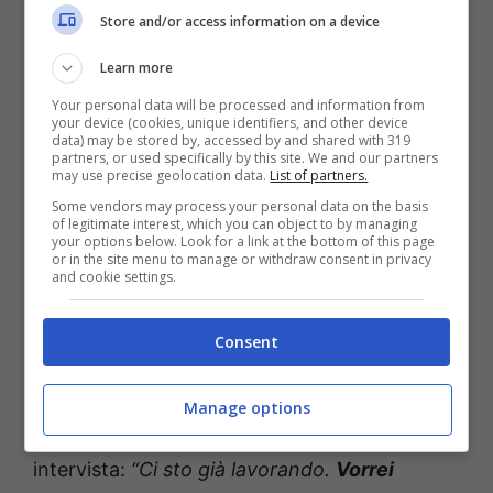
Store and/or access information on a device
Learn more
Your personal data will be processed and information from
your device (cookies, unique identifiers, and other device
data) may be stored by, accessed by and shared with 319
partners, or used specifically by this site. We and our partners
may use precise geolocation data.
List of partners.
Leggi anche —->
Fiordaliso, lutto improvviso:
Some vendors may process your personal data on the basis
“Sono a pezzi, il mio cuore di nuovo rotto”
of legitimate interest, which you can object to by managing
your options below. Look for a link at the bottom of this page
or in the site menu to manage or withdraw consent in privacy
and cookie settings.
La nuova carriera di Tania
Cagnotto
Consent
Cosa farà nel futuro Tania Cagnotto? Lo ha
Manage options
raccontato la tuffatrice nella stessa
intervista:
“Ci sto già lavorando.
Vorrei