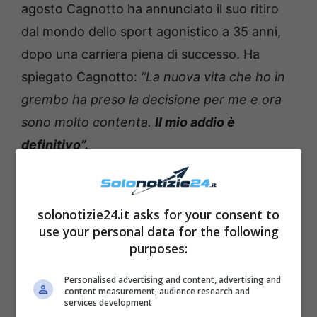
agosto Cagnotto ha annunciato il suo ritiro
dal mondo dello sport agonistico a 35 anni,
dopo una carriera piena di successo. Ha
spiegato Cagnotto:
“
La nuova vita che ho in
grembo ha preso la decisione per me e ora
sono molto contenta.
Il mio addio è
definitivo”.
Leggi anche —->
Manuela Arcuri, avete mai
visto la mamma?
Due gocce d’acqua
solonotizie24.it asks for your consent to
use your personal data for the following
purposes:
Personalised advertising and content, advertising and
content measurement, audience research and
services development