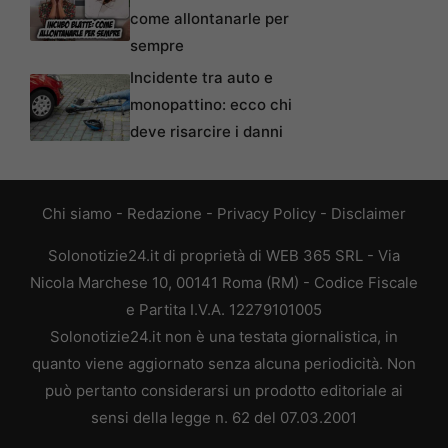
come allontanarle per
sempre
Incidente tra auto e
monopattino: ecco chi
deve risarcire i danni
Chi siamo
-
Redazione
-
Privacy Policy
-
Disclaimer
Solonotizie24.it di proprietà di WEB 365 SRL - Via
Nicola Marchese 10, 00141 Roma (RM) - Codice Fiscale
e Partita I.V.A. 12279101005
Solonotizie24.it non è una testata giornalistica, in
quanto viene aggiornato senza alcuna periodicità. Non
può pertanto considerarsi un prodotto editoriale ai
sensi della legge n. 62 del 07.03.2001