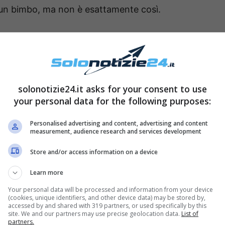
i un bimbo, ma non è esattamente così.
 il suo ex fidanzato (che lavora con la De
di color nero e pezzato bianco, con degli
solonotizie24.it asks for your consent to use
your personal data for the following purposes:
to Olga mostra il suo muso all’obiettivo,
essività. La seconda la mostra mentre Barbara le
Personalised advertising and content, advertising and content
measurement, audience research and services development
a vediamo mentre con il muso si avvicina
una dolcezza coinvolgente e che sono state
Store and/or access information on a device
atti chi scrive: “Che amore” oppure “Cagnolina
Learn more
seconda foto…Bella Olga”.
Your personal data will be processed and information from your device
(cookies, unique identifiers, and other device data) may be stored by,
accessed by and shared with 319 partners, or used specifically by this
isto la sorella? Ecco chi è Fiore
site. We and our partners may use precise geolocation data.
List of
partners.