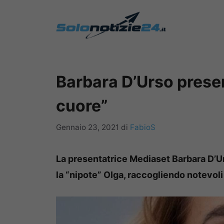
Vai
al
contenuto
Barbara D’Urso presen
cuore”
Gennaio 23, 2021
di
FabioS
La presentatrice Mediaset Barbara D’Urs
la “nipote” Olga, raccogliendo notevol