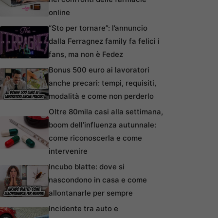
online
“Sto per tornare”: l’annuncio
dalla Ferragnez family fa felici i
fans, ma non è Fedez
Bonus 500 euro ai lavoratori
anche precari: tempi, requisiti,
modalità e come non perderlo
Oltre 80mila casi alla settimana,
boom dell’influenza autunnale:
come riconoscerla e come
intervenire
Incubo blatte: dove si
nascondono in casa e come
allontanarle per sempre
Incidente tra auto e