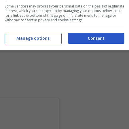
Some vendors may process your personal data on the basis of legitimate
interest, which you can object to by managing your options below. Look
for a link at the bottom of this page or in the site menu to manage or
withdraw consent in privacy and cookie settings.
Manage options
Consent