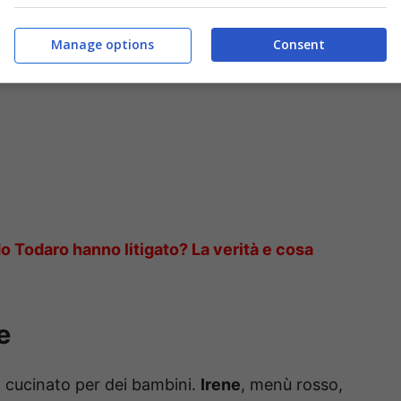
Manage options
Consent
o Todaro hanno litigato? La verità e cosa
e
 cucinato per dei bambini.
Irene
, menù rosso,