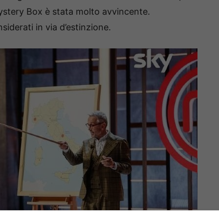
Mystery Box è stata molto avvincente.
siderati in via d’estinzione.