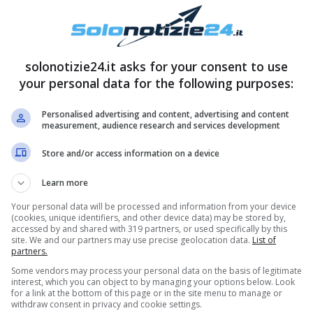
solonotizie24.it asks for your consent to use
your personal data for the following purposes:
 ha potuto usufruire di un vantaggio per
rova il giovanissimo chef Flynn McGarry, che a
Personalised advertising and content, advertising and content
measurement, audience research and services development
nte a Manhattan, New York. Federica, come
zzi di cucina a dei concorrenti di sua scelta, ed
Store and/or access information on a device
rettanti concorrenti. L’
Invention Test
è stato
Learn more
ati Marco, la stessa Federica e Ilda. Alla fine, ad
Your personal data will be processed and information from your device
 dovuto lasciare
MasterChef Italia 10
alla sesta
(cookies, unique identifiers, and other device data) may be stored by,
accessed by and shared with 319 partners, or used specifically by this
site. We and our partners may use precise geolocation data.
List of
partners.
Some vendors may process your personal data on the basis of legitimate
e mai visto la figlia? Ecco chi è Camilla
interest, which you can object to by managing your options below. Look
for a link at the bottom of this page or in the site menu to manage or
withdraw consent in privacy and cookie settings.