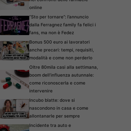
online
“Sto per tornare”: l’annuncio
dalla Ferragnez family fa felici i
fans, ma non è Fedez
Bonus 500 euro ai lavoratori
anche precari: tempi, requisiti,
modalità e come non perderlo
Oltre 80mila casi alla settimana,
boom dell’influenza autunnale:
come riconoscerla e come
intervenire
Incubo blatte: dove si
nascondono in casa e come
allontanarle per sempre
Incidente tra auto e