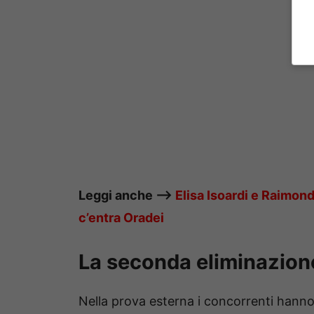
Leggi anche —->
Elisa Isoardi e Raimond
c’entra Oradei
La seconda eliminazion
Nella prova esterna i concorrenti hanno