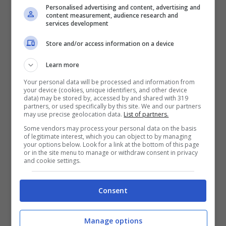
Personalised advertising and content, advertising and
content measurement, audience research and
services development
Store and/or access information on a device
Learn more
Your personal data will be processed and information from
your device (cookies, unique identifiers, and other device
data) may be stored by, accessed by and shared with 319
partners, or used specifically by this site. We and our partners
may use precise geolocation data.
List of partners.
Some vendors may process your personal data on the basis
of legitimate interest, which you can object to by managing
your options below. Look for a link at the bottom of this page
or in the site menu to manage or withdraw consent in privacy
Leggi anche —->
Raimondo Todaro sui social
and cookie settings.
con l’ex moglie Francesca Tocca: il dettaglio
Consent
Il grande successo di
Manage options