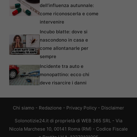
dell’influenza autunnale:
come riconoscerla e come
intervenire
Incubo blatte: dove si
nascondono in casa e
come allontanarle per
sempre
Incidente tra auto e
monopattino: ecco chi
deve risarcire i danni
Chi siamo
-
Redazione
-
Privacy Policy
-
Disclaimer
Solonotizie24.it di proprietà di WEB 365 SRL - Via
Nicola Marchese 10, 00141 Roma (RM) - Codice Fiscale