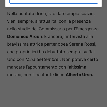
Domenica In
Nella puntata di ieri, si è dato ampio spazio,
vieni sempre, all’attualità, con la presenza
nello studio del Commissario per l’Emergenza
Domenico Arcuri.
E ancora, l’intervista alla
bravissima attrice partenopea Serena Rossi,
che proprio ieri ha debuttato sempre su Rai
Uno con
Mina Settembre
.
Non poteva certo
mancare l’appuntamento con l’altissima
musica, con il cantante lirico
Alberto Urso.