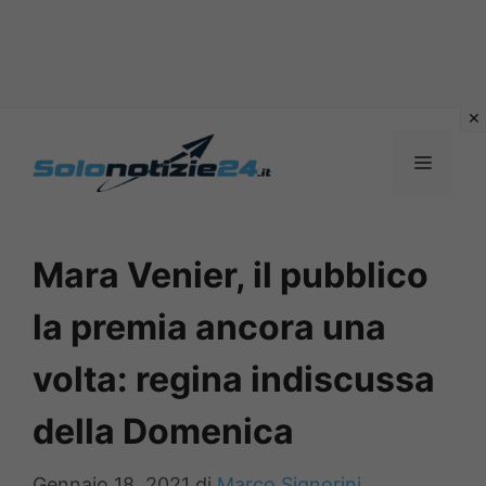
Vai
al
MENU
contenuto
Mara Venier, il pubblico
la premia ancora una
volta: regina indiscussa
della Domenica
Gennaio 18, 2021
di
Marco Signorini