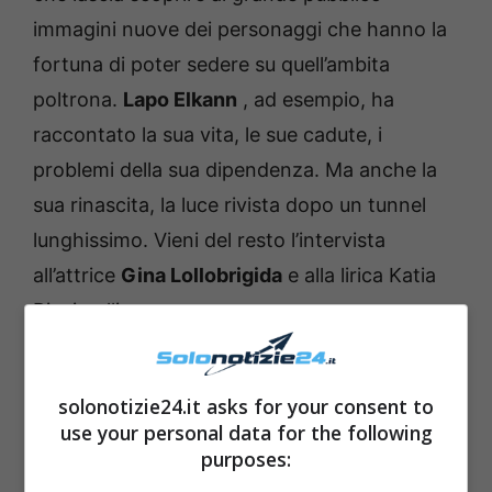
immagini nuove dei personaggi che hanno la
fortuna di poter sedere su quell’ambita
poltrona.
Lapo Elkann
, ad esempio, ha
raccontato la sua vita, le sue cadute, i
problemi della sua dipendenza.
Ma anche la
sua rinascita, la luce rivista dopo un tunnel
lunghissimo.
Vieni del resto l’intervista
all’attrice
Gina Lollobrigida
e alla lirica Katia
Ricciarelli.
Leggi anche —->
Adriano Celentano tuona
solonotizie24.it asks for your consent to
contro il Governo: “Cari 5 stelle, Pd, Renzi,
use your personal data for the following
Salvini, Meloni e Berlusconi, cosa
purposes:
aspettate?”
VIDEO