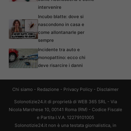
intervenire
Incubo blatte: dove si
nascondono in casa e
come allontanarle per
sempre
Incidente tra auto e
monopattino: ecco chi
deve risarcire i danni
Chi siamo
-
Redazione
-
Privacy Policy
-
Disclaimer
Solonotizie24.it di proprietà di WEB 365 SRL - Via
Nicola Marchese 10, 00141 Roma (RM) - Codice Fiscale
e Partita I.V.A. 12279101005
Solonotizie24.it non è una testata giornalistica, in