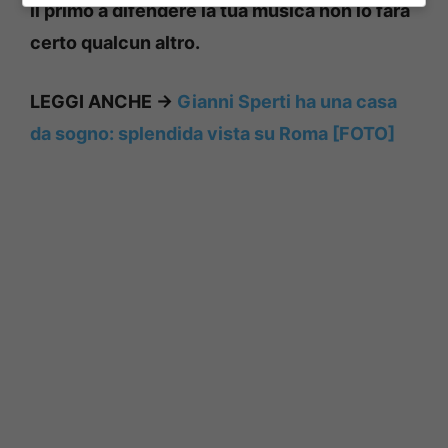
il primo a difendere la tua musica non lo farà
certo qualcun altro.
LEGGI ANCHE ->
Gianni Sperti ha una casa
da sogno: splendida vista su Roma [FOTO]