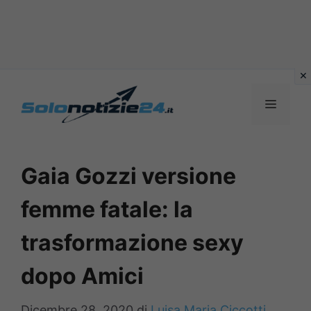
Vai
al
MENU
contenuto
Gaia Gozzi versione
femme fatale: la
trasformazione sexy
dopo Amici
Dicembre 28, 2020
di
Luisa Maria Ciccotti