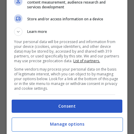
content measurement, audience research and
services development
Store and/or access information on a device
Learn more
Your personal data will be processed and information from
your device (cookies, unique identifiers, and other device
data) may be stored by, accessed by and shared with 319
partners, or used specifically by this site. We and our partners
may use precise geolocation data.
List of partners.
Some vendors may process your personal data on the basis
of legitimate interest, which you can object to by managing
your options below. Look for a link at the bottom of this page
Non molti sono a conoscenza del fatto che la
or in the site menu to manage or withdraw consent in privacy
and cookie settings.
cantante tentò di entrar a far parte della
scuola di
Amici
, ma la prima selezione andò
Consent
male. Il rifiuto non la fermò, Gaia infatti ci
riprovò senza pensarci troppo:
“Non ero
Manage options
troppo sicura delle mie canzoni e se non sei