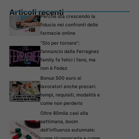
Articoli recenti
Perché sta crescendo la
fiducia nei confronti delle
farmacie online
“Sto per tornare”:
l’annuncio dalla Ferragnez
family fa felici i fans, ma
non è Fedez
Bonus 500 euro ai
lavoratori anche precari:
tempi, requisiti, modalità e
come non perderlo
Oltre 80mila casi alla
settimana, boom
dell’influenza autunnale:
come riconoscerla e come